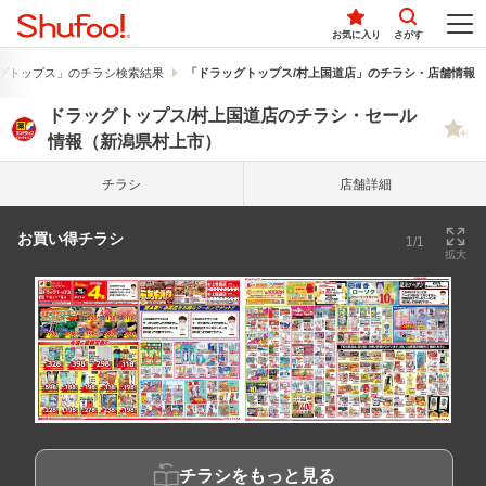
お気に入り
さがす
グトップス」のチラシ検索結果
「ドラッグトップス/村上国道店」のチラシ・店舗情報
ドラッグトップス/村上国道店のチラシ・セール
情報（新潟県村上市）
チラシ
店舗詳細
お買い得チラシ
1/1
拡大
チラシをもっと見る