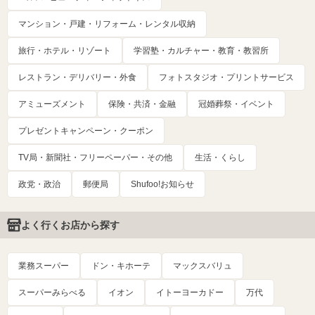
マンション・戸建・リフォーム・レンタル収納
旅行・ホテル・リゾート
学習塾・カルチャー・教育・教習所
レストラン・デリバリー・外食
フォトスタジオ・プリントサービス
アミューズメント
保険・共済・金融
冠婚葬祭・イベント
プレゼントキャンペーン・クーポン
TV局・新聞社・フリーペーパー・その他
生活・くらし
政党・政治
郵便局
Shufoo!お知らせ
よく行くお店から探す
業務スーパー
ドン・キホーテ
マックスバリュ
スーパーみらべる
イオン
イトーヨーカドー
万代