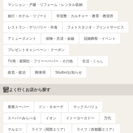
マンション・戸建・リフォーム・レンタル収納
旅行・ホテル・リゾート
学習塾・カルチャー・教育・教習所
レストラン・デリバリー・外食
フォトスタジオ・プリントサービス
アミューズメント
保険・共済・金融
冠婚葬祭・イベント
プレゼントキャンペーン・クーポン
TV局・新聞社・フリーペーパー・その他
生活・くらし
政党・政治
郵便局
Shufoo!お知らせ
よく行くお店から探す
業務スーパー
ドン・キホーテ
マックスバリュ
スーパーみらべる
イオン
イトーヨーカドー
万代
マルエツ
ライフ（関西エリア）
ライフ（首都圏エリア）