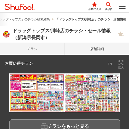
お気に入り
さがす
ラッグトップス」のチラシ検索結果
「ドラッグトップス/川崎店」のチラシ・店舗情報
ドラッグトップス/川崎店のチラシ・セール情報
（新潟県長岡市）
チラシ
店舗詳細
お買い得チラシ
1/1
拡大
チラシをもっと見る