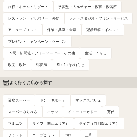
旅行・ホテル・リゾート
学習塾・カルチャー・教育・教習所
レストラン・デリバリー・外食
フォトスタジオ・プリントサービス
アミューズメント
保険・共済・金融
冠婚葬祭・イベント
プレゼントキャンペーン・クーポン
TV局・新聞社・フリーペーパー・その他
生活・くらし
政党・政治
郵便局
Shufoo!お知らせ
よく行くお店から探す
業務スーパー
ドン・キホーテ
マックスバリュ
スーパーみらべる
イオン
イトーヨーカドー
万代
マルエツ
ライフ（関西エリア）
ライフ（首都圏エリア）
サミット
コープこうべ
バロー
三和