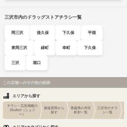
三沢市内のドラッグストアチラシ一覧
岡三沢
後久保
下久保
平畑
東岡三沢
緑町
幸町
下久保
三沢
堀口
この店舗へのその他の経路
エリアから探す
チラシ・広告掲載の
都道府県から
青森県の市区
三沢市のチラ
Shufoo!（シュフ
探す
町村一覧
シ一覧
ー）