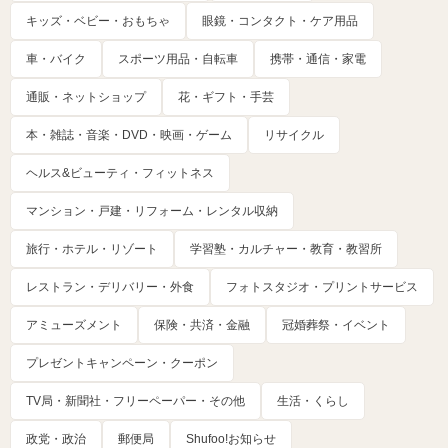
キッズ・ベビー・おもちゃ
眼鏡・コンタクト・ケア用品
車・バイク
スポーツ用品・自転車
携帯・通信・家電
通販・ネットショップ
花・ギフト・手芸
本・雑誌・音楽・DVD・映画・ゲーム
リサイクル
ヘルス&ビューティ・フィットネス
マンション・戸建・リフォーム・レンタル収納
旅行・ホテル・リゾート
学習塾・カルチャー・教育・教習所
レストラン・デリバリー・外食
フォトスタジオ・プリントサービス
アミューズメント
保険・共済・金融
冠婚葬祭・イベント
プレゼントキャンペーン・クーポン
TV局・新聞社・フリーペーパー・その他
生活・くらし
政党・政治
郵便局
Shufoo!お知らせ