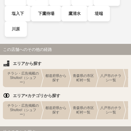
塩入下
下鷹待場
鷹清水
堤端
川原
この店舗へのその他の経路
エリアから探す
チラシ・広告掲載の
都道府県から
青森県の市区
八戸市のチラ
Shufoo!（シュフ
探す
町村一覧
シ一覧
ー）
エリア×カテゴリから探す
チラシ・広告掲載の
都道府県から
青森県の市区
八戸市のチラ
Shufoo!（シュフ
探す
町村一覧
シ一覧
ー）