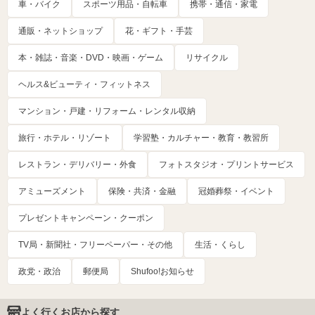
車・バイク
スポーツ用品・自転車
携帯・通信・家電
通販・ネットショップ
花・ギフト・手芸
本・雑誌・音楽・DVD・映画・ゲーム
リサイクル
ヘルス&ビューティ・フィットネス
マンション・戸建・リフォーム・レンタル収納
旅行・ホテル・リゾート
学習塾・カルチャー・教育・教習所
レストラン・デリバリー・外食
フォトスタジオ・プリントサービス
アミューズメント
保険・共済・金融
冠婚葬祭・イベント
プレゼントキャンペーン・クーポン
TV局・新聞社・フリーペーパー・その他
生活・くらし
政党・政治
郵便局
Shufoo!お知らせ
よく行くお店から探す