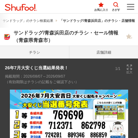
お気に入り
さがす
「サンドラッグ」のチラシ検索結果
「サンドラッグ/青森浜田店」のチラシ・店舗情報
サンドラッグ/青森浜田店のチラシ・セール情報
（青森県青森市）
チラシ
店舗詳細
26年7月大安くじ当選結果発表！
1/1
拡大
掲載期間：2026/08/07～2026/09/07
（有効期限はチラシの記載をご確認下さい）