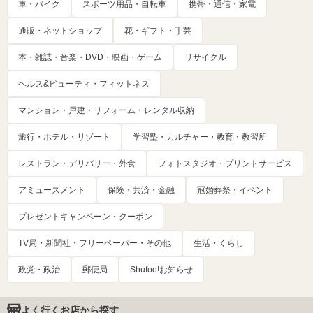
車・バイク
スポーツ用品・自転車
携帯・通信・家電
通販・ネットショップ
花・ギフト・手芸
本・雑誌・音楽・DVD・映画・ゲーム
リサイクル
ヘルス&ビューティ・フィットネス
マンション・戸建・リフォーム・レンタル収納
旅行・ホテル・リゾート
学習塾・カルチャー・教育・教習所
レストラン・デリバリー・外食
フォトスタジオ・プリントサービス
アミューズメント
保険・共済・金融
冠婚葬祭・イベント
プレゼントキャンペーン・クーポン
TV局・新聞社・フリーペーパー・その他
生活・くらし
政党・政治
郵便局
Shufoo!お知らせ
よく行くお店から探す