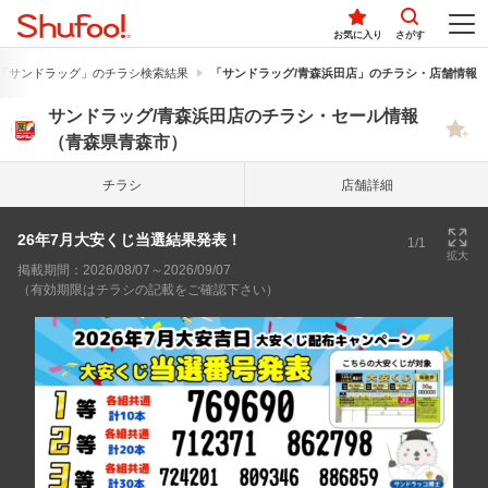
お気に入り
さがす
「サンドラッグ」のチラシ検索結果
「サンドラッグ/青森浜田店」のチラシ・店舗情報
サンドラッグ/青森浜田店のチラシ・セール情報
（青森県青森市）
チラシ
店舗詳細
26年7月大安くじ当選結果発表！
1/1
拡大
掲載期間：2026/08/07～2026/09/07
（有効期限はチラシの記載をご確認下さい）