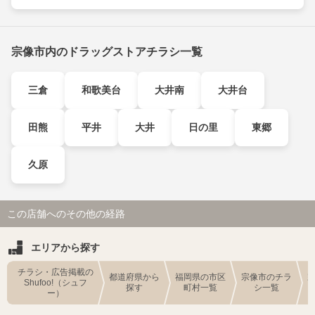
宗像市内のドラッグストアチラシ一覧
三倉
和歌美台
大井南
大井台
田熊
平井
大井
日の里
東郷
久原
この店舗へのその他の経路
エリアから探す
チラシ・広告掲載の
都道府県から
福岡県の市区
宗像市のチラ
Shufoo!（シュフ
探す
町村一覧
シ一覧
ー）