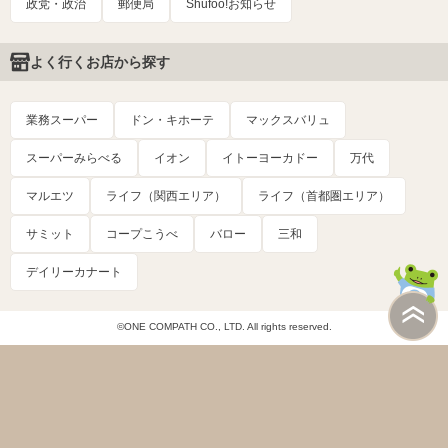
政党・政治
郵便局
Shufoo!お知らせ
よく行くお店から探す
業務スーパー
ドン・キホーテ
マックスバリュ
スーパーみらべる
イオン
イトーヨーカドー
万代
マルエツ
ライフ（関西エリア）
ライフ（首都圏エリア）
サミット
コープこうべ
バロー
三和
デイリーカナート
©ONE COMPATH CO., LTD. All rights reserved.