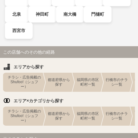
北泉
神田町
南大橋
門樋町
西宮市
この店舗へのその他の経路
エリアから探す
チラシ・広告掲載の
都道府県から
福岡県の市区
行橋市のチラ
Shufoo!（シュフ
探す
町村一覧
シ一覧
ー）
エリア×カテゴリから探す
チラシ・広告掲載の
都道府県から
福岡県の市区
行橋市のチラ
Shufoo!（シュフ
探す
町村一覧
シ一覧
ー）