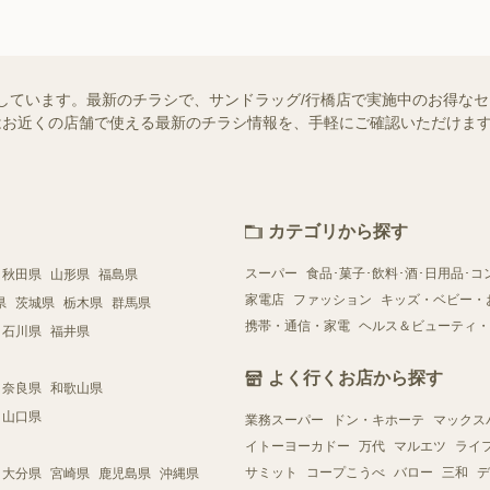
しています。最新のチラシで、サンドラッグ/行橋店で実施中のお得な
ー）ではお近くの店舗で使える最新のチラシ情報を、手軽にご確認いただけ
カテゴリから探す
スーパー
食品･菓子･飲料･酒･日用品･コ
秋田県
山形県
福島県
家電店
ファッション
キッズ・ベビー・
県
茨城県
栃木県
群馬県
携帯・通信・家電
ヘルス＆ビューティ・
石川県
福井県
よく行くお店から探す
奈良県
和歌山県
山口県
業務スーパー
ドン・キホーテ
マックス
イトーヨーカドー
万代
マルエツ
ライ
サミット
コープこうべ
バロー
三和
デ
大分県
宮崎県
鹿児島県
沖縄県