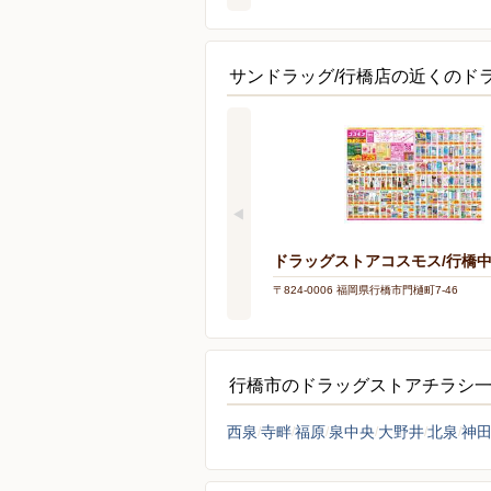
サンドラッグ/行橋店の近くのド
ドラッグストアコスモス/行橋
〒824-0006 福岡県行橋市門樋町7-46
行橋市のドラッグストアチラシ
西泉
寺畔
福原
泉中央
大野井
北泉
神