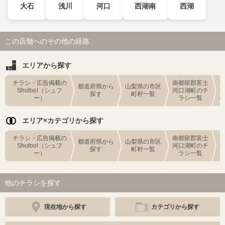
大石
浅川
河口
西湖南
西湖
この店舗へのその他の経路
エリアから探す
チラシ・広告掲載の
南都留郡富士
都道府県から
山梨県の市区
Shufoo!（シュフ
河口湖町のチ
探す
町村一覧
ー）
ラシ一覧
エリア×カテゴリから探す
チラシ・広告掲載の
南都留郡富士
都道府県から
山梨県の市区
Shufoo!（シュフ
河口湖町のチ
探す
町村一覧
ー）
ラシ一覧
他のチラシを探す
現在地から探す
カテゴリから探す