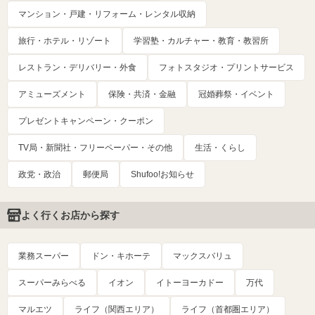
マンション・戸建・リフォーム・レンタル収納
旅行・ホテル・リゾート
学習塾・カルチャー・教育・教習所
レストラン・デリバリー・外食
フォトスタジオ・プリントサービス
アミューズメント
保険・共済・金融
冠婚葬祭・イベント
プレゼントキャンペーン・クーポン
TV局・新聞社・フリーペーパー・その他
生活・くらし
政党・政治
郵便局
Shufoo!お知らせ
よく行くお店から探す
業務スーパー
ドン・キホーテ
マックスバリュ
スーパーみらべる
イオン
イトーヨーカドー
万代
マルエツ
ライフ（関西エリア）
ライフ（首都圏エリア）