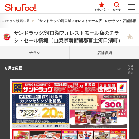
お気に入り
さがす
」のチラシ検索結果
「サンドラッグ/河口湖フォレストモール店」のチラシ・店舗情報
サンドラッグ/河口湖フォレストモール店のチラ
シ・セール情報（山梨県南都留郡富士河口湖町）
チラシ
店舗詳細
8月2週目
1/2
拡大