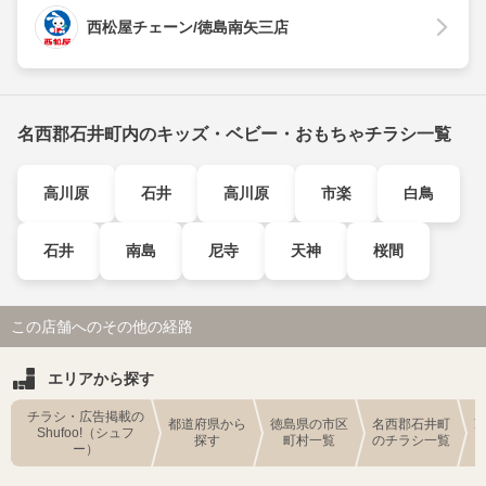
西松屋チェーン/徳島南矢三店
名西郡石井町内のキッズ・ベビー・おもちゃチラシ一覧
高川原
石井
高川原
市楽
白鳥
石井
南島
尼寺
天神
桜間
この店舗へのその他の経路
エリアから探す
チラシ・広告掲載の
都道府県から
徳島県の市区
名西郡石井町
Shufoo!（シュフ
探す
町村一覧
のチラシ一覧
ー）