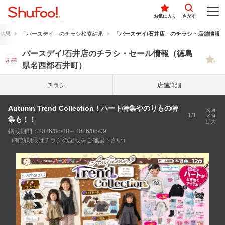
お気に入り
さがす
結果
「バースデイ」のチラシ検索結果
「バースデイ/石井店」のチラシ・店舗情報
バースデイ/石井店のチラシ・セール情報（徳島
県名西郡石井町）
チラシ
店舗詳細
Autumn Trend Collection！ハート特集やのりもの特
1/1
集も！！
拡大
掲載期間：2026/08/08～2026/08/09
（有効期限はチラシの記載をご確認下さい）