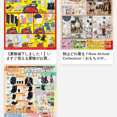
【夏物値下しました！】い
秋はどれ着る？New Arrival
ますぐ使える夏物がお買い
Collection！おもちゃや食
得価格に♪夏物まとめ買いの
品もあるよ！！
チャンス！