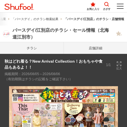
お気に入り
さがす
結果
「バースデイ」のチラシ検索結果
「バースデイ/江別店」のチラシ・店舗情報
バースデイ/江別店のチラシ・セール情報（北海
道江別市）
チラシ
店舗詳細
秋はどれ着る？New Arrival Collection！おもちゃや食
1/1
品もあるよ！！
拡大
掲載期間：2026/08/05～2026/08/06
（有効期限はチラシの記載をご確認下さい）