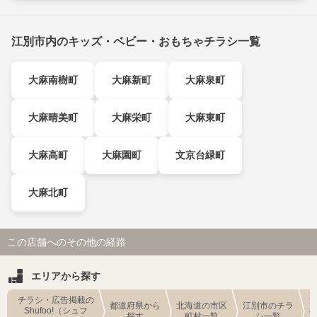
江別市内のキッズ・ベビー・おもちゃチラシ一覧
大麻南樹町
大麻新町
大麻泉町
大麻晴美町
大麻栄町
大麻東町
大麻高町
大麻園町
文京台緑町
大麻北町
この店舗へのその他の経路
エリアから探す
チラシ・広告掲載の
都道府県から
北海道の市区
江別市のチラ
Shufoo!（シュフ
探す
町村一覧
シ一覧