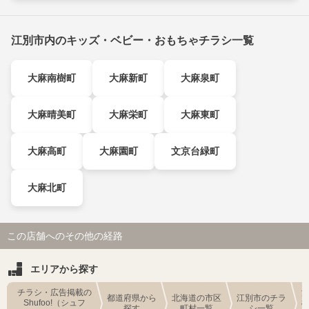
江別市内のキッズ・ベビー・おもちゃチラシ一覧
大麻南樹町
大麻新町
大麻泉町
大麻晴美町
大麻栄町
大麻東町
大麻高町
大麻園町
文京台緑町
大麻北町
この店舗へのその他の経路
エリアから探す
チラシ・広告掲載の
都道府県から
北海道の市区
江別市のチラ
Shufoo!（シュフ
探す
町村一覧
シ一覧