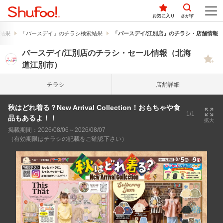
お気に入り
さがす
結果
「バースデイ」のチラシ検索結果
「バースデイ/江別店」のチラシ・店舗情報
バースデイ/江別店のチラシ・セール情報（北海
道江別市）
チラシ
店舗詳細
秋はどれ着る？New Arrival Collection！おもちゃや食
1/1
品もあるよ！！
拡大
掲載期間：2026/08/06～2026/08/07
（有効期限はチラシの記載をご確認下さい）