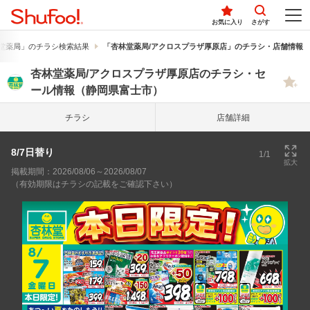
お気に入り
さがす
堂薬局」のチラシ検索結果
「杏林堂薬局/アクロスプラザ厚原店」のチラシ・店舗情報
杏林堂薬局/アクロスプラザ厚原店のチラシ・セ
ール情報（静岡県富士市）
チラシ
店舗詳細
8/7日替り
1/1
拡大
掲載期間：2026/08/06～2026/08/07
（有効期限はチラシの記載をご確認下さい）