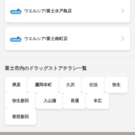
ウエルシア/富士水戸島店
ウエルシア/富士南町店
富士市内のドラッグストアチラシ一覧
厚原
鷹岡本町
久沢
伝法
弥生
弥生新田
入山瀬
長通
末広
香西新田