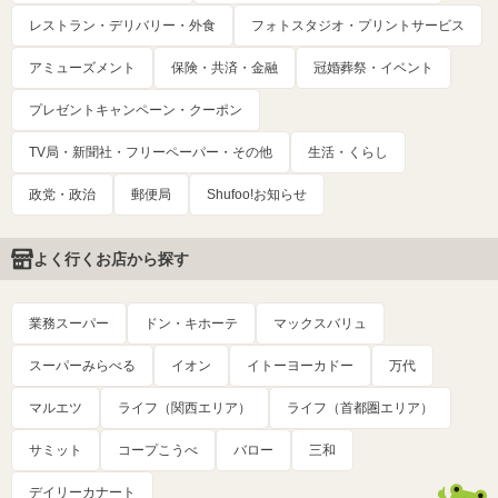
レストラン・デリバリー・外食
フォトスタジオ・プリントサービス
アミューズメント
保険・共済・金融
冠婚葬祭・イベント
プレゼントキャンペーン・クーポン
TV局・新聞社・フリーペーパー・その他
生活・くらし
政党・政治
郵便局
Shufoo!お知らせ
よく行くお店から探す
業務スーパー
ドン・キホーテ
マックスバリュ
スーパーみらべる
イオン
イトーヨーカドー
万代
マルエツ
ライフ（関西エリア）
ライフ（首都圏エリア）
サミット
コープこうべ
バロー
三和
デイリーカナート