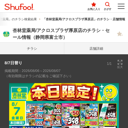
お気に入り
さがす
堂薬局」のチラシ検索結果
「杏林堂薬局/アクロスプラザ厚原店」のチラシ・店舗情報
杏林堂薬局/アクロスプラザ厚原店のチラシ・セ
ール情報（静岡県富士市）
チラシ
店舗詳細
8/7日替り
1/1
拡大
掲載期間：2026/08/06～2026/08/07
（有効期限はチラシの記載をご確認下さい）