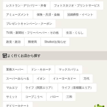
レストラン・デリバリー・外食
フォトスタジオ・プリントサービス
アミューズメント
保険・共済・金融
冠婚葬祭・イベント
プレゼントキャンペーン・クーポン
TV局・新聞社・フリーペーパー・その他
生活・くらし
政党・政治
郵便局
Shufoo!お知らせ
よく行くお店から探す
業務スーパー
ドン・キホーテ
マックスバリュ
スーパーみらべる
イオン
イトーヨーカドー
万代
マルエツ
ライフ（関西エリア）
ライフ（首都圏エリア）
サミット
コープこうべ
バロー
三和
デイリーカナート