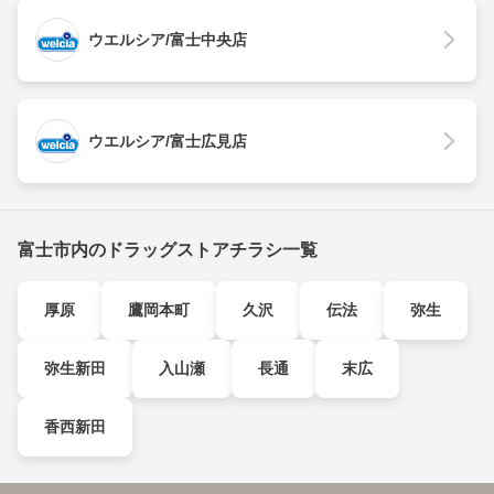
ウエルシア/富士中央店
ウエルシア/富士広見店
富士市内のドラッグストアチラシ一覧
厚原
鷹岡本町
久沢
伝法
弥生
弥生新田
入山瀬
長通
末広
香西新田