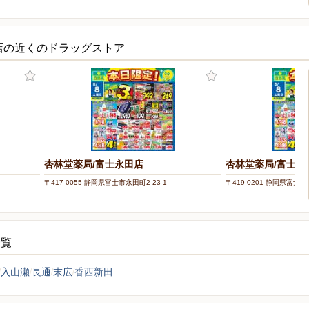
店の近くのドラッグストア
杏林堂薬局/富士永田店
杏林堂薬局/富士厚
〒417-0055 静岡県富士市永田町2-23-1
〒419-0201 静岡県富士市
一覧
入山瀬
長通
末広
香西新田