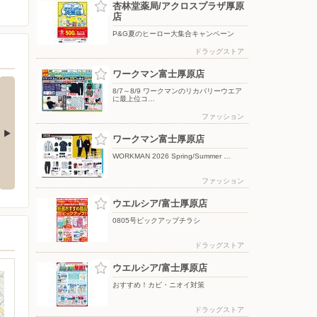
杏林堂薬局/アクロスプラザ厚原
店
P&G夏のヒーロー大集合キャンペーン
ドラッグストア
ワークマン富士厚原店
8/7～8/9 ワークマンのリカバリーウエア
に最上位コ…
ファッション
ワークマン富士厚原店
P&G夏のヒーロー大集合キャンペ
飲料マストバイキャンペーン
WORKMAN 2026 Spring/Summer …
ーン
ファッション
ウエルシア/富士厚原店
0805号ピックアップチラシ
ドラッグストア
ウエルシア/富士厚原店
おすすめ！カビ・ニオイ対策
ドラッグストア