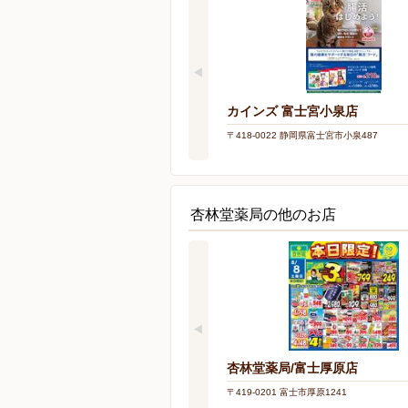
カインズ 富士宮小泉店
〒418-0022 静岡県富士宮市小泉487
杏林堂薬局の他のお店
杏林堂薬局/富士厚原店
〒419-0201 富士市厚原1241