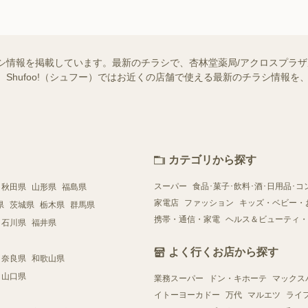
シ情報を掲載しています。最新のチラシで、杏林堂薬局/アクロスプラ
 Shufoo!（シュフー）ではお近くの店舗で使える最新のチラシ情報
カテゴリから探す
スーパー
食品･菓子･飲料･酒･日用品･コ
秋田県
山形県
福島県
家電店
ファッション
キッズ・ベビー・
県
茨城県
栃木県
群馬県
携帯・通信・家電
ヘルス＆ビューティ・
石川県
福井県
よく行くお店から探す
奈良県
和歌山県
山口県
業務スーパー
ドン・キホーテ
マックス
イトーヨーカドー
万代
マルエツ
ライ