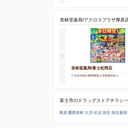
杏林堂薬局/アクロスプラザ厚原
杏林堂薬局/富士松岡店
〒416-0909 静岡県富士市松岡558-1
富士市のドラッグストアチラシ
厚原
鷹岡本町
久沢
伝法
弥生
弥生新田