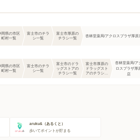
静岡県の市区
富士市のチラ
富士市厚原の
杏林堂薬局/アクロスプラザ厚原
町村一覧
シ一覧
チラシ一覧
杏林堂薬局/ア
富士市のドラ
富士市厚原の
静岡県の市区
富士市のチラ
ッグストアの
ドラッグスト
ロスプラザ厚
町村一覧
シ一覧
チラシ一覧
アのチラシ一
店
覧
aruku&（あるくと）
歩いてポイントが貯まる