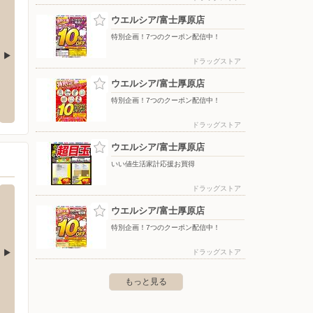
ウエルシア/富士厚原店
特別企画！7つのクーポン配信中！
ドラッグストア
ウエルシア/富士厚原店
岡店
マックスバリュ富士厚原店
シュー
特別企画！7つのクーポン配信中！
松岡558-1
〒419-0201 静岡県富士市厚原872-1
〒416-
ドラッグストア
ウエルシア/富士厚原店
いい値生活家計応援お買得
ドラッグストア
ウエルシア/富士厚原店
特別企画！7つのクーポン配信中！
ドラッグストア
田店
杏林堂薬局/富士宮浅間店
杏林堂
もっと見る
-23-1
〒418-0032 富士宮市浅間町6-3
〒411-