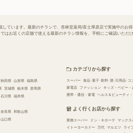
載しています。最新のチラシで、杏林堂薬局/富士厚原店で実施中のお
ュフー）ではお近くの店舗で使える最新のチラシ情報を、手軽にご確認いた
カテゴリから探す
スーパー
食品･菓子･飲料･酒･日用品･コ
秋田県
山形県
福島県
家電店
ファッション
キッズ・ベビー・
県
茨城県
栃木県
群馬県
携帯・通信・家電
ヘルス＆ビューティ・
石川県
福井県
よく行くお店から探す
奈良県
和歌山県
山口県
業務スーパー
ドン・キホーテ
マックス
イトーヨーカドー
万代
マルエツ
ライ