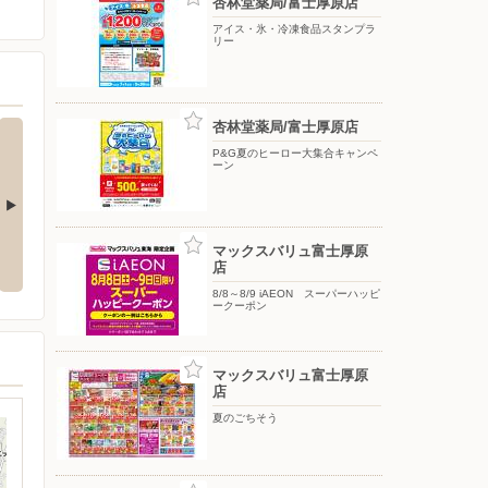
杏林堂薬局/富士厚原店
アイス・氷・冷凍食品スタンプラ
リー
杏林堂薬局/富士厚原店
P&G夏のヒーロー大集合キャンペ
ーン
P&G夏のヒーロー大集合キャンペ
飲料マストバイキャンペーン
マックスバリュ富士厚原
ーン
店
8/8～8/9 iAEON スーパーハッピ
ークーポン
マックスバリュ富士厚原
店
夏のごちそう