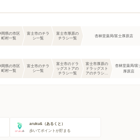
静岡県の市区
富士市のチラ
富士市厚原の
杏林堂薬局/富士厚原店
町村一覧
シ一覧
チラシ一覧
富士市のドラ
富士市厚原の
杏林堂薬局/富
静岡県の市区
富士市のチラ
ッグストアの
ドラッグスト
町村一覧
シ一覧
厚原店
チラシ一覧
アのチラシ一
覧
aruku&（あるくと）
歩いてポイントが貯まる