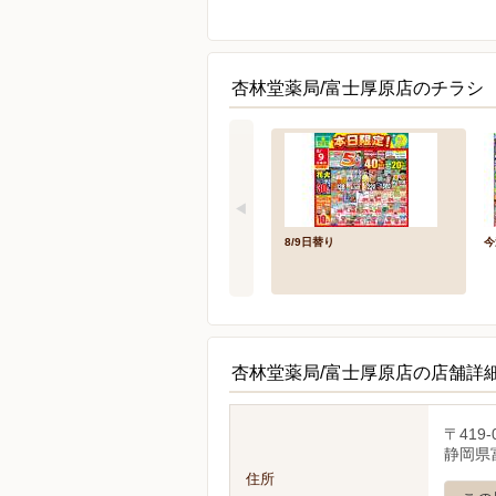
杏林堂薬局/富士厚原店のチラシ
8/9日替り
今
杏林堂薬局/富士厚原店の店舗詳
〒419-
静岡県
住所