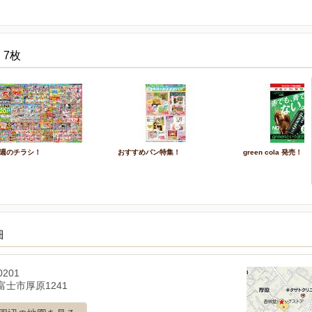
 7枚
週のチラシ！
おすすめパン特集！
green cola 発売！
細
0201
富士市厚原1241