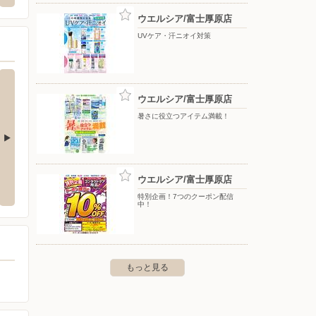
ウエルシア/富士厚原店
UVケア・汗ニオイ対策
ウエルシア/富士厚原店
暑さに役立つアイテム満載！
田店
ウエルシア/富士青島店
ウエル
ウエルシア/富士厚原店
永田町2-23-1
〒417-0047 静岡県富士市青島町218
〒418-
特別企画！7つのクーポン配信
中！
もっと見る