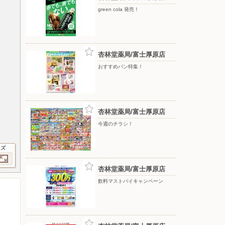
green cola 発売！
杏林堂薬局/富士厚原店
おすすめパン特集！
杏林堂薬局/富士厚原店
今週のチラシ！
イズ
杏林堂薬局/富士厚原店
飲料マストバイキャンペーン