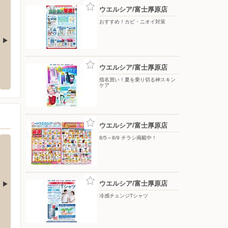
ウエルシア/富士厚原店
おすすめ！カビ・ニオイ対策
央店
イオンスタイル富士宮
東京靴
ウエルシア/富士厚原店
青葉町392
〒418-0032 静岡県富士宮市浅間町1-8
〒417-0
指名買い！夏を乗り切る神スキン
ケア
ウエルシア/富士厚原店
8/5～8/9 チラシ掲載中！
ウエルシア/富士厚原店
冷感チェンジTシャツ
岡店
杏林堂薬局/富士宮浅間店
杏林堂
8-1
〒418-0032 富士宮市浅間町6-3
〒411-