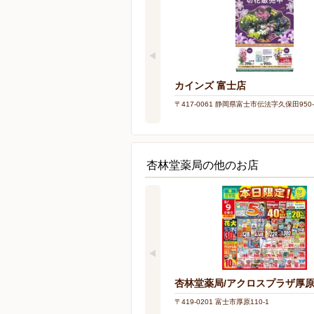
カインズ 富士店
〒417-0061 静岡県富士市伝法字久保田950-
杏林堂薬局の他のお店
杏林堂薬局/アクロスプラザ厚
〒419-0201 富士市厚原110-1