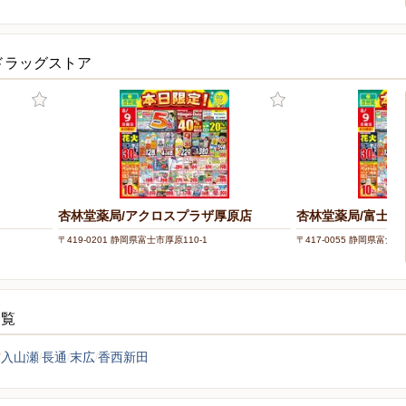
ドラッグストア
杏林堂薬局/アクロスプラザ厚原店
杏林堂薬局/富士永
〒419-0201 静岡県富士市厚原110-1
〒417-0055 静岡県富士市
一覧
入山瀬
長通
末広
香西新田