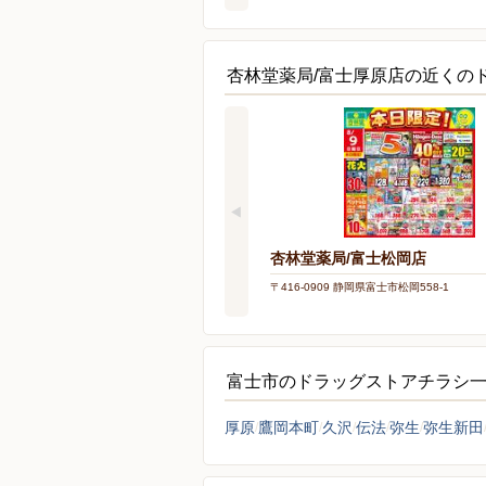
杏林堂薬局/富士厚原店の近くの
杏林堂薬局/富士松岡店
〒416-0909 静岡県富士市松岡558-1
富士市のドラッグストアチラシ
厚原
鷹岡本町
久沢
伝法
弥生
弥生新田