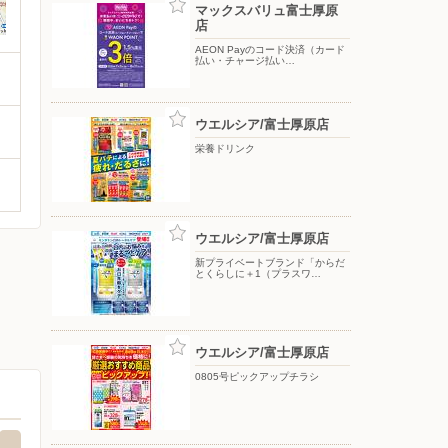
マックスバリュ富士厚原
店
AEON Payのコード決済（カード
払い・チャージ払い…
ウエルシア/富士厚原店
栄養ドリンク
ウエルシア/富士厚原店
新プライベートブランド「からだ
とくらしに＋1（プラスワ…
ウエルシア/富士厚原店
0805号ピックアップチラシ