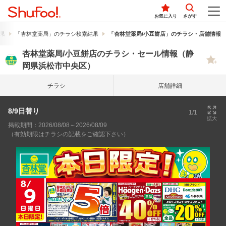
お気に入り
さがす
果
「杏林堂薬局」のチラシ検索結果
「杏林堂薬局/小豆餅店」のチラシ・店舗情報
杏林堂薬局/小豆餅店のチラシ・セール情報（静
岡県浜松市中央区）
チラシ
店舗詳細
8/9日替り
1/1
拡大
掲載期間：2026/08/08～2026/08/09
（有効期限はチラシの記載をご確認下さい）