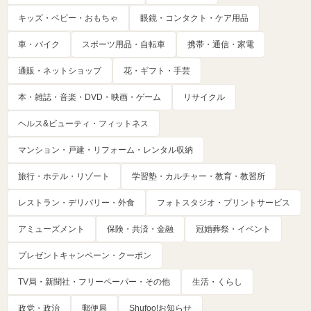
キッズ・ベビー・おもちゃ
眼鏡・コンタクト・ケア用品
車・バイク
スポーツ用品・自転車
携帯・通信・家電
通販・ネットショップ
花・ギフト・手芸
本・雑誌・音楽・DVD・映画・ゲーム
リサイクル
ヘルス&ビューティ・フィットネス
マンション・戸建・リフォーム・レンタル収納
旅行・ホテル・リゾート
学習塾・カルチャー・教育・教習所
レストラン・デリバリー・外食
フォトスタジオ・プリントサービス
アミューズメント
保険・共済・金融
冠婚葬祭・イベント
プレゼントキャンペーン・クーポン
TV局・新聞社・フリーペーパー・その他
生活・くらし
政党・政治
郵便局
Shufoo!お知らせ