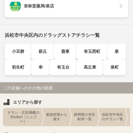
杏林堂薬局/泉店
浜松市中央区内のドラッグストアチラシ一覧
小豆餅
萩丘
葵東
有玉西町
泉
初生町
幸
有玉台
高丘東
泉町
この店舗へのその他の経路
エリアから探す
チラシ・広告掲載の
都道府県から
静岡県の市区
浜松市中央区
Shufoo!（シュフ
探す
町村一覧
のチラシ一覧
ー）