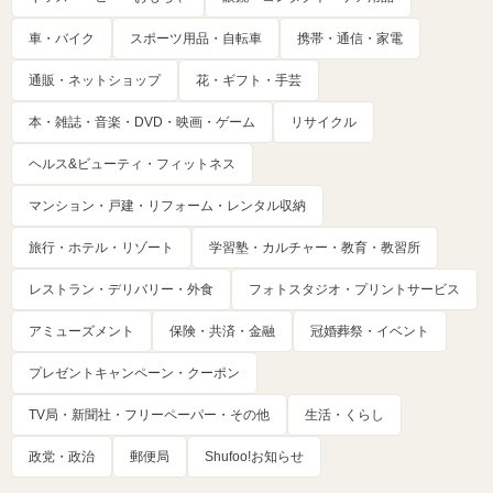
車・バイク
スポーツ用品・自転車
携帯・通信・家電
通販・ネットショップ
花・ギフト・手芸
本・雑誌・音楽・DVD・映画・ゲーム
リサイクル
ヘルス&ビューティ・フィットネス
マンション・戸建・リフォーム・レンタル収納
旅行・ホテル・リゾート
学習塾・カルチャー・教育・教習所
レストラン・デリバリー・外食
フォトスタジオ・プリントサービス
アミューズメント
保険・共済・金融
冠婚葬祭・イベント
プレゼントキャンペーン・クーポン
TV局・新聞社・フリーペーパー・その他
生活・くらし
政党・政治
郵便局
Shufoo!お知らせ