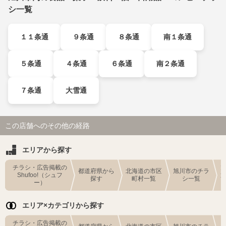
シ一覧
１１条通
９条通
８条通
南１条通
５条通
４条通
６条通
南２条通
７条通
大雪通
この店舗へのその他の経路
エリアから探す
チラシ・広告掲載の
都道府県から
北海道の市区
旭川市のチラ
Shufoo!（シュフ
探す
町村一覧
シ一覧
ー）
エリア×カテゴリから探す
チラシ・広告掲載の