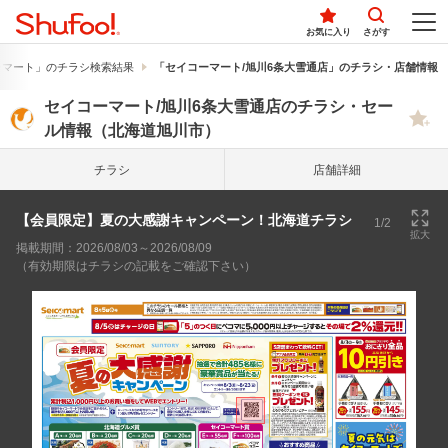
お気に入り
さがす
ーマート」のチラシ検索結果
「セイコーマート/旭川6条大雪通店」のチラシ・店舗情報
セイコーマート/旭川6条大雪通店のチラシ・セー
ル情報（北海道旭川市）
チラシ
店舗詳細
【会員限定】夏の大感謝キャンペーン！北海道チラシ
1/2
拡大
掲載期間：2026/08/03～2026/08/09
（有効期限はチラシの記載をご確認下さい）