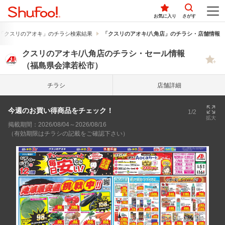
お気に入り
さがす
「クスリのアオキ」のチラシ検索結果
「クスリのアオキ/八角店」のチラシ・店舗情報
クスリのアオキ/八角店のチラシ・セール情報
（福島県会津若松市）
チラシ
店舗詳細
今週のお買い得商品をチェック！
1/2
拡大
掲載期間：2026/08/04～2026/08/16
（有効期限はチラシの記載をご確認下さい）