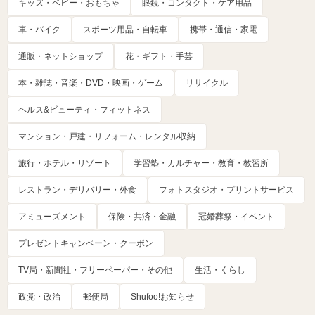
キッズ・ベビー・おもちゃ
眼鏡・コンタクト・ケア用品
車・バイク
スポーツ用品・自転車
携帯・通信・家電
通販・ネットショップ
花・ギフト・手芸
本・雑誌・音楽・DVD・映画・ゲーム
リサイクル
ヘルス&ビューティ・フィットネス
マンション・戸建・リフォーム・レンタル収納
旅行・ホテル・リゾート
学習塾・カルチャー・教育・教習所
レストラン・デリバリー・外食
フォトスタジオ・プリントサービス
アミューズメント
保険・共済・金融
冠婚葬祭・イベント
プレゼントキャンペーン・クーポン
TV局・新聞社・フリーペーパー・その他
生活・くらし
政党・政治
郵便局
Shufoo!お知らせ