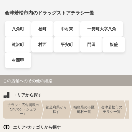
会津若松市内のドラッグストアチラシ一覧
八角町
桧町
中村東
一箕町大字八角
滝沢町
村西
平安町
門田
飯盛
村西甲
この店舗へのその他の経路
エリアから探す
チラシ・広告掲載の
都道府県から
福島県の市区
会津若松市の
Shufoo!（シュフ
探す
町村一覧
チラシ一覧
ー）
エリア×カテゴリから探す