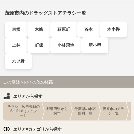
茂原市内のドラッグストアチラシ一覧
東郷
木崎
萩原町
谷本
本小轡
上林
町保
小林飛地
新小轡
六ツ野
この店舗へのその他の経路
エリアから探す
チラシ・広告掲載の
都道府県から
千葉県の市区
茂原市のチラ
Shufoo!（シュフ
探す
町村一覧
シ一覧
ー）
エリア×カテゴリから探す