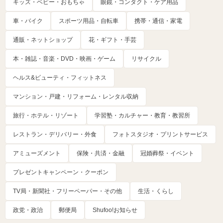
キッズ・ベビー・おもちゃ
眼鏡・コンタクト・ケア用品
車・バイク
スポーツ用品・自転車
携帯・通信・家電
通販・ネットショップ
花・ギフト・手芸
本・雑誌・音楽・DVD・映画・ゲーム
リサイクル
ヘルス&ビューティ・フィットネス
マンション・戸建・リフォーム・レンタル収納
旅行・ホテル・リゾート
学習塾・カルチャー・教育・教習所
レストラン・デリバリー・外食
フォトスタジオ・プリントサービス
アミューズメント
保険・共済・金融
冠婚葬祭・イベント
プレゼントキャンペーン・クーポン
TV局・新聞社・フリーペーパー・その他
生活・くらし
政党・政治
郵便局
Shufoo!お知らせ