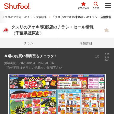
お気に入り
さがす
「クスリのアオキ」のチラシ検索結果
「クスリのアオキ/東郷店」のチラシ・店舗情報
クスリのアオキ/東郷店のチラシ・セール情報
（千葉県茂原市）
チラシ
店舗詳細
今週のお買い得商品をチェック！
1/2
拡大
掲載期間：2026/08/04～2026/08/16
（有効期限はチラシの記載をご確認下さい）