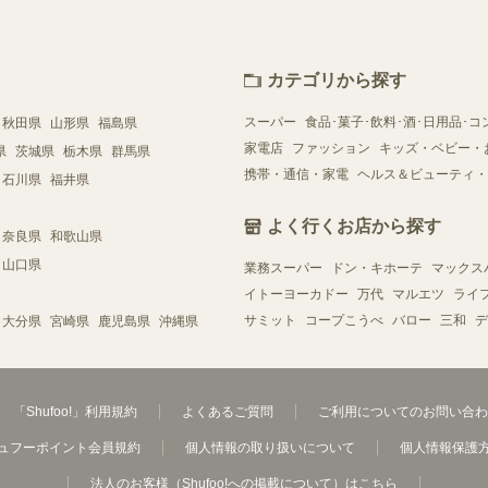
カテゴリから探す
スーパー
食品･菓子･飲料･酒･日用品･コ
秋田県
山形県
福島県
家電店
ファッション
キッズ・ベビー・
県
茨城県
栃木県
群馬県
携帯・通信・家電
ヘルス＆ビューティ・
石川県
福井県
よく行くお店から探す
奈良県
和歌山県
山口県
業務スーパー
ドン・キホーテ
マックス
イトーヨーカドー
万代
マルエツ
ライ
サミット
コープこうべ
バロー
三和
デ
大分県
宮崎県
鹿児島県
沖縄県
「Shufoo!」利用規約
よくあるご質問
ご利用についてのお問い合わ
ュフーポイント会員規約
個人情報の取り扱いについて
個人情報保護
法人のお客様（Shufoo!への掲載について）はこちら