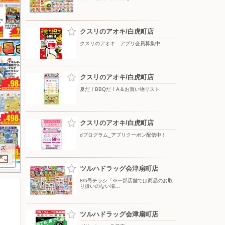
クスリのアオキ/白虎町店
クスリのアオキ アプリ会員募集中
クスリのアオキ/白虎町店
夏だ！BBQだ！A＆お買い物リスト
クスリのアオキ/白虎町店
dプログラム_アプリクーポン配信中！
イズ
ツルハドラッグ会津扇町店
8/5号チラシ「※一部店舗では商品のお取
り扱いのない場…
ツルハドラッグ会津扇町店