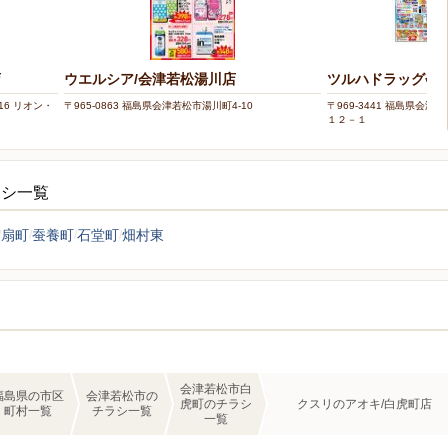
店
ウエルシア/会津若松湯川店
ツルハドラッグ会
16 リオン・
〒965-0863 福島県会津若松市湯川町4-10
〒969-3441 福島県会
１２－１
ラシ一覧
扇町
蚕養町
石堂町
畑村東
会津若松市白
福島県の市区
会津若松市の
虎町のチラシ
クスリのアオキ/白虎町店
町村一覧
チラシ一覧
一覧