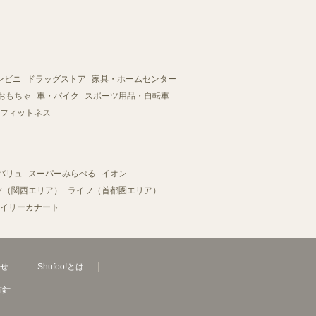
ンビニ
ドラッグストア
家具・ホームセンター
おもちゃ
車・バイク
スポーツ用品・自転車
フィットネス
バリュ
スーパーみらべる
イオン
フ（関西エリア）
ライフ（首都圏エリア）
イリーカナート
せ
Shufoo!とは
方針