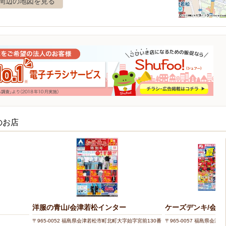
周辺の地図を見る
のお店
洋服の青山/会津若松インター
ケーズデンキ/会津
〒965-0052 福島県会津若松市町北町大字始字宮前130番
〒965-0057 福島県会