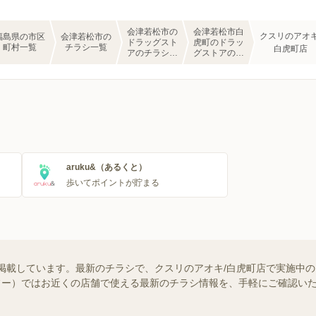
会津若松市の
会津若松市白
クスリのアオキ
福島県の市区
会津若松市の
ドラッグスト
虎町のドラッ
町村一覧
チラシ一覧
白虎町店
アのチラシ一
グストアのチ
覧
ラシ一覧
aruku&（あるくと）
歩いてポイントが貯まる
掲載しています。最新のチラシで、クスリのアオキ/白虎町店で実施中
（シュフー）ではお近くの店舗で使える最新のチラシ情報を、手軽にご確認