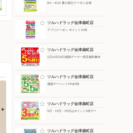
8/1～8/10 夏の福引クーポン企画
ツルハドラッグ会津扇町店
アプリクーポン ポイント10倍
ツルハドラッグ会津扇町店
1日10日20日感謝デー※一部店舗対象外
ツルハドラッグ会津扇町店
感謝デーペット5%&5倍
ツルハドラッグ会津扇町店
5日・15日・25日はポイント3倍デー
若松本店
DCM/会津若松店
ツルハ
津若松市町北町大字藤室字道下84-
〒965-0858 福島県会津若松市神指町南四合字幕内南632
〒965-
ツルハドラッグ会津扇町店