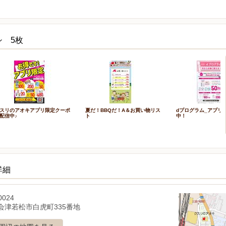
シ 5枚
スリのアオキアプリ限定クーポ
夏だ！BBQだ！A＆お買い物リス
dプログラム_アプリ
配信中♪
ト
中！
詳細
0024
会津若松市白虎町335番地