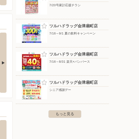
-5
7/20号家計応援チラシ
ツルハドラッグ会津扇町店
7/16～9/1 夏の飲料キャンペーン
ツルハドラッグ会津扇町店
7/16～8/31 楽天×パンパース
西町店
クスリのアオキ/東年貢店
クスリ
ツルハドラッグ会津扇町店
西町8-12
〒965-0839 会津若松市東年貢1-1-12
〒966-0
シニア感謝デー
もっと見る