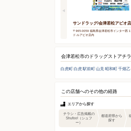
サンドラッグ/会津若松アピオ
〒965-0059 福島県会津若松市インター西 1
ド-ルアピオ店内
会津若松市のドラッグストアチ
白虎町
白虎
駅前町
山見
昭和町
千畑乙
この店舗へのその他の経路
エリアから探す
チラシ・広告掲載の
都道府県から
Shufoo!（シュフ
探す
ー）