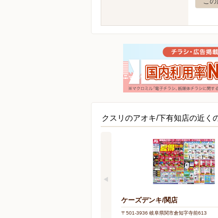
この
クスリのアオキ/下有知店の近く
ケーズデンキ/関店
〒501-3936 岐阜県関市倉知字寺前613