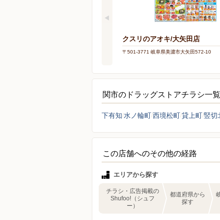
クスリのアオキ/大矢田店
〒501-3771 岐阜県美濃市大矢田572-10
関市のドラッグストアチラシ一
下有知
水ノ輪町
西境松町
貸上町
竪切
この店舗へのその他の経路
エリアから探す
チラシ・広告掲載の
都道府県から
Shufoo!（シュフ
探す
ー）