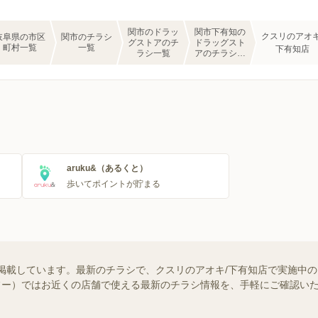
関市のドラッ
関市下有知の
クスリのアオキ
岐阜県の市区
関市のチラシ
グストアのチ
ドラッグスト
町村一覧
一覧
下有知店
ラシ一覧
アのチラシ一
覧
aruku&（あるくと）
歩いてポイントが貯まる
掲載しています。最新のチラシで、クスリのアオキ/下有知店で実施中
（シュフー）ではお近くの店舗で使える最新のチラシ情報を、手軽にご確認