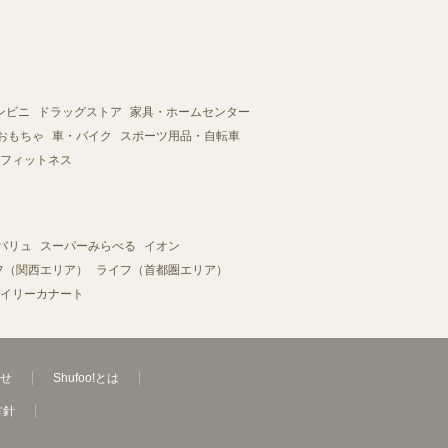
ンビニ
ドラッグストア
家具・ホームセンター
おもちゃ
車・バイク
スポーツ用品・自転車
フィットネス
バリュ
スーパーみらべる
イオン
フ（関西エリア）
ライフ（首都圏エリア）
イリーカナート
せ
Shufoo!とは
方針