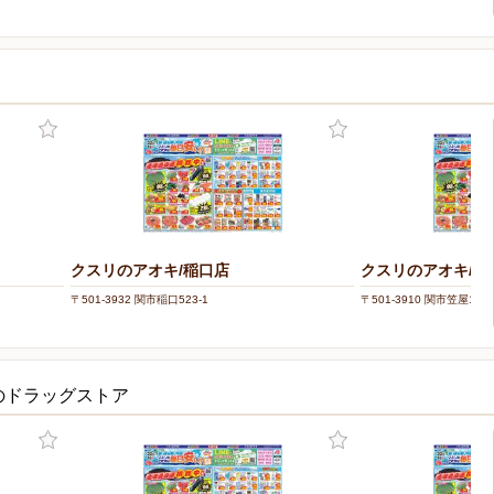
クスリのアオキ/稲口店
クスリのアオキ/鋳
〒501-3932 関市稲口523-1
〒501-3910 関市笠屋1-75
のドラッグストア