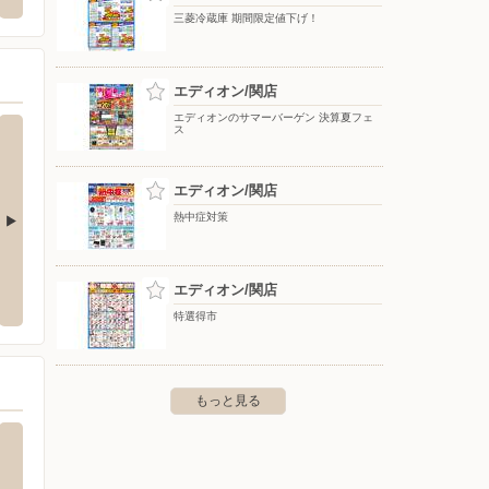
三菱冷蔵庫 期間限定値下げ！
エディオン/関店
エディオンのサマーバーゲン 決算夏フェ
ス
エディオン/関店
熱中症対策
物師屋店
クスリのアオキ/大矢田店
クスリ
エディオン/関店
〒501-3771 美濃市大矢田572-10
〒501-3
特選得市
もっと見る