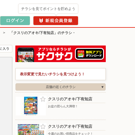
チラシを見てポイントを貯めよう
>
「クスリのアオキ/下有知店」のチラシ・
表示変更で見たいチラシを見つけよう！
店舗の近くのチラシ
クスリのアオキ/下有知店
お盆の団らん大満喫！
クスリのアオキ/下有知店
今週のお買い得商品をチェック！