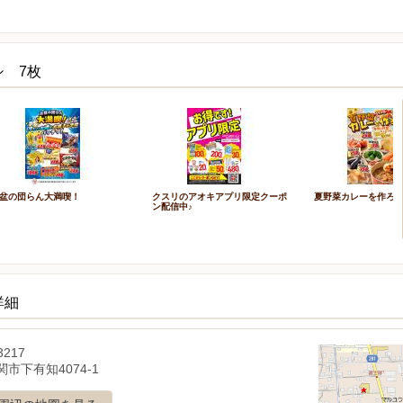
シ 7枚
盆の団らん大満喫！
クスリのアオキアプリ限定クーポ
夏野菜カレーを作ろ
ン配信中♪
詳細
3217
市下有知4074-1