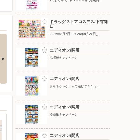
dプログラム_アプリクーポン配信中！
ドラッグストアコスモス/下有知
店
2026年8月7日～2026年8月20日_
エディオン/関店
洗濯機キャンペーン
う！
夏だ！BBQだ！A＆お買い物リス
dプログラム_アプリクーポン配信
ト
中！
エディオン/関店
おもちゃ＆ゲームで遊びつくそう！
エディオン/関店
冷蔵庫キャンペーン
エディオン/関店