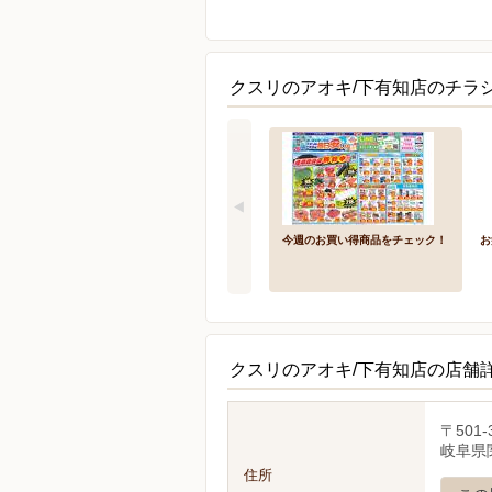
クスリのアオキ/下有知店のチラ
今週のお買い得商品をチェック！
お
クスリのアオキ/下有知店の店舗
〒501-
岐阜県関
住所