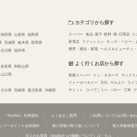
カテゴリから探す
スーパー
食品･菓子･飲料･酒･日用品･コ
秋田県
山形県
福島県
家電店
ファッション
キッズ・ベビー・
県
茨城県
栃木県
群馬県
携帯・通信・家電
ヘルス＆ビューティ・
石川県
福井県
よく行くお店から探す
奈良県
和歌山県
山口県
業務スーパー
ドン・キホーテ
マックス
イトーヨーカドー
万代
マルエツ
ライ
サミット
コープこうべ
バロー
三和
デ
大分県
宮崎県
鹿児島県
沖縄県
「Shufoo!」利用規約
よくあるご質問
ご利用についてのお問い合わ
ュフーポイント会員規約
個人情報の取り扱いについて
個人情報保護
法人のお客様（Shufoo!への掲載について）はこちら