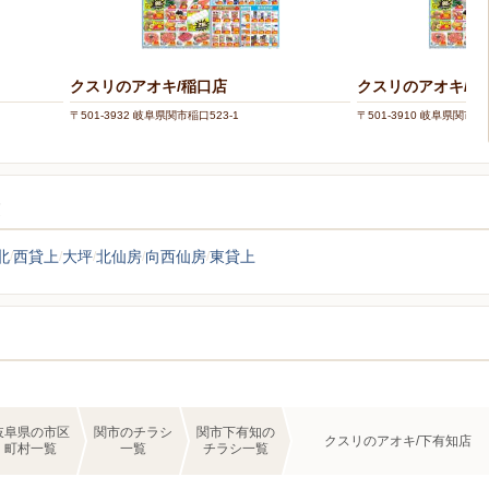
クスリのアオキ/稲口店
クスリのアオキ/鋳
〒501-3932 岐阜県関市稲口523-1
〒501-3910 岐阜県関市笠屋
覧
北
西貸上
大坪
北仙房
向西仙房
東貸上
岐阜県の市区
関市のチラシ
関市下有知の
クスリのアオキ/下有知店
町村一覧
一覧
チラシ一覧