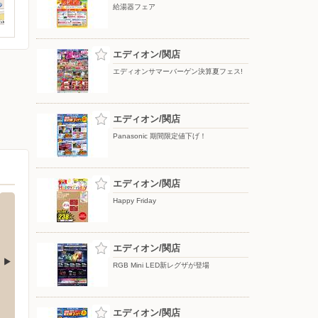
給湯器フェア
エディオン/関店
エディオンサマーバーゲン決算夏フェス!
エディオン/関店
Panasonic 期間限定値下げ！
エディオン/関店
Happy Friday
エディオン/関店
RGB Mini LED新レグザが登場
バロー/芥見店
バロー
芸川町高野510-1
〒501-3133 岐阜県岐阜市芥見南山2-1-8
〒501-
エディオン/関店