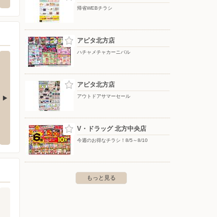
内
帰省WEBチラシ
アピタ北方店
ハチャメチャカーニバル
アピタ北方店
アウトドアサマーセール
島店
クスリのアオキ/西郷店
クスリ
V・ドラッグ 北方中央店
-5
〒501-1173 岐阜市中2-177
〒502-0
今週のお得なチラシ！8/5～8/10
もっと見る