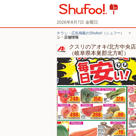
2026年8月7日 金曜日
チラシ・広告掲載のShufoo!（シュフー）
>
シ・店舗情報
クスリのアオキ/北方中央
（岐阜県本巣郡北方町）