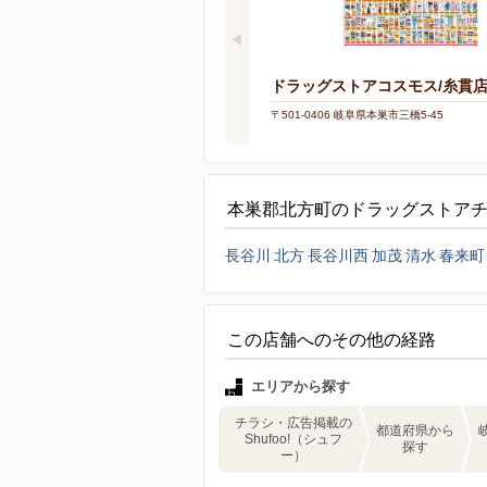
ドラッグストアコスモス/糸貫
〒501-0406 岐阜県本巣市三橋5-45
本巣郡北方町のドラッグストア
長谷川
北方
長谷川西
加茂
清水
春来町
この店舗へのその他の経路
エリアから探す
チラシ・広告掲載の
都道府県から
Shufoo!（シュフ
探す
ー）