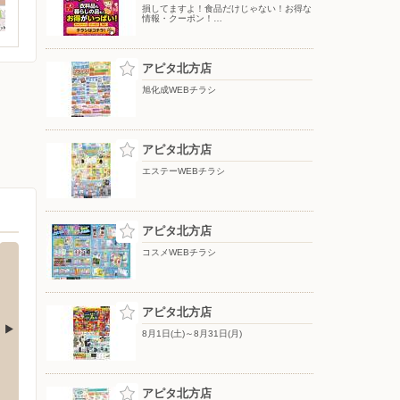
損してますよ！食品だけじゃない！お得な
情報・クーポン！…
アピタ北方店
旭化成WEBチラシ
アピタ北方店
エステーWEBチラシ
アピタ北方店
コスメWEBチラシ
アピタ北方店
8月1日(土)～8月31日(月)
エディオン/大垣ベルプラザ店
エディ
鏡島南4-1-4
〒503-0026 岐阜県大垣市室村町3-74-5 ベルプラザ大垣
〒500-
アピタ北方店