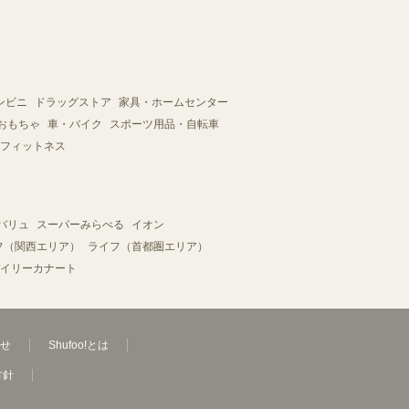
ンビニ
ドラッグストア
家具・ホームセンター
おもちゃ
車・バイク
スポーツ用品・自転車
フィットネス
バリュ
スーパーみらべる
イオン
フ（関西エリア）
ライフ（首都圏エリア）
イリーカナート
せ
Shufoo!とは
方針