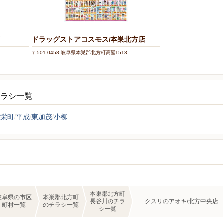
店
ドラッグストアコスモス/本巣北方店
〒501-0458 岐阜県本巣郡北方町高屋1513
チラシ一覧
栄町
平成
東加茂
小柳
本巣郡北方町
岐阜県の市区
本巣郡北方町
長谷川のチラ
クスリのアオキ/北方中央店
町村一覧
のチラシ一覧
シ一覧