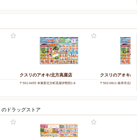
クスリのアオキ/北方高屋店
クスリのアオキ/北
〒501-0455 本巣郡北方町高屋伊勢田1-6
〒502-0911 岐阜市北島3-1
くのドラッグストア