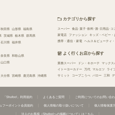
カテゴリから探す
スーパー
食品･菓子･飲料･酒･日用品･コ
秋田県
山形県
福島県
家電店
ファッション
キッズ・ベビー・
県
茨城県
栃木県
群馬県
携帯・通信・家電
ヘルス＆ビューティ・
石川県
福井県
よく行くお店から探す
奈良県
和歌山県
山口県
業務スーパー
ドン・キホーテ
マックス
イトーヨーカドー
万代
マルエツ
ライ
サミット
コープこうべ
バロー
三和
デ
大分県
宮崎県
鹿児島県
沖縄県
「Shufoo!」利用規約
よくあるご質問
ご利用についてのお問い合わ
ュフーポイント会員規約
個人情報の取り扱いについて
個人情報保護
法人のお客様（Shufoo!への掲載について）はこちら