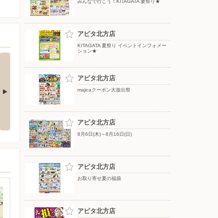
みんなで行こう！KITAGATA 夏祭り★
アピタ北方店
KITAGATA 夏祭り イベントインフォメー
ション★
アピタ北方店
majicaクーポン大放出祭
クーポン配信
クスリのアオキ アプリ会員募集
中
アピタ北方店
8月6日(木)～8月16日(日)
アピタ北方店
お取り寄せ夏の福袋
アピタ北方店