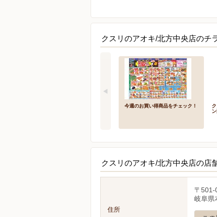
クスリのアオキ/北方中央店のチ
今週のお買い得商品をチェック！
ク
ン
クスリのアオキ/北方中央店の店
〒501-
岐阜県本
住所