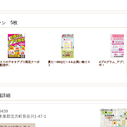
ラシ 5枚
スリのアオキアプリ限定クーポ
夏だ！BBQだ！A＆お買い物リス
dプログラム_アプリ
配信中♪
ト
中！
舗詳細
0439
巣郡北方町長谷川1-47-1