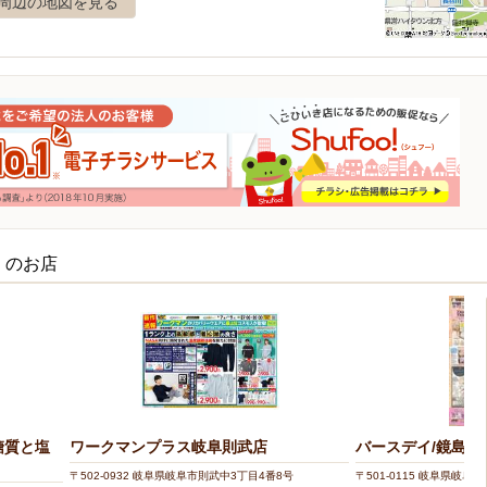
周辺の地図を見る
くのお店
糖質と塩
ワークマンプラス岐阜則武店
バースデイ/鏡島店
〒502-0932 岐阜県岐阜市則武中3丁目4番8号
〒501-0115 岐阜県岐阜市