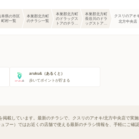
本巣郡北方町
本巣郡北方町
クスリのアオキ
岐阜県の市区
本巣郡北方町
のドラッグス
長谷川のドラ
町村一覧
のチラシ一覧
北方中央店
トアのチラシ
ッグストアの
一覧
チラシ一覧
aruku&（あるくと）
歩いてポイントが貯まる
を掲載しています。最新のチラシで、クスリのアオキ/北方中央店で実
o!（シュフー）ではお近くの店舗で使える最新のチラシ情報を、手軽にご