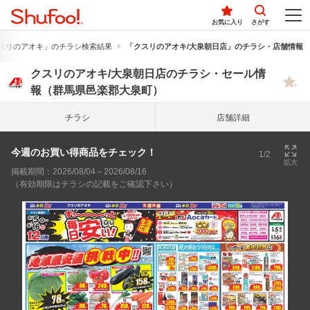
お気に入り
さがす
スリのアオキ」のチラシ検索結果
「クスリのアオキ/大泉朝日店」のチラシ・店舗情報
クスリのアオキ/大泉朝日店のチラシ・セール情
報（群馬県邑楽郡大泉町）
チラシ
店舗詳細
今週のお買い得商品をチェック！
1/2
拡大
掲載期間：2026/08/04～2026/08/16
（有効期限はチラシの記載をご確認下さい）