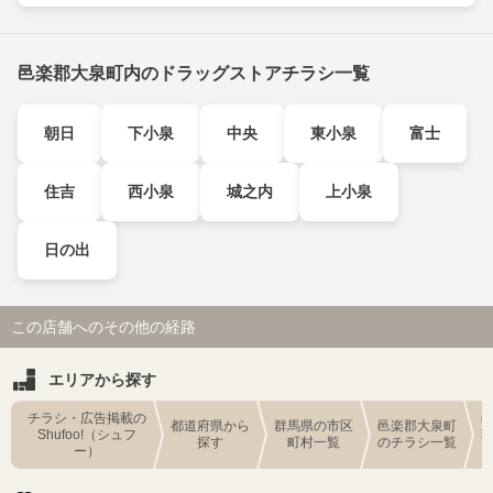
邑楽郡大泉町内のドラッグストアチラシ一覧
朝日
下小泉
中央
東小泉
富士
住吉
西小泉
城之内
上小泉
日の出
この店舗へのその他の経路
エリアから探す
チラシ・広告掲載の
都道府県から
群馬県の市区
邑楽郡大泉町
Shufoo!（シュフ
探す
町村一覧
のチラシ一覧
ー）