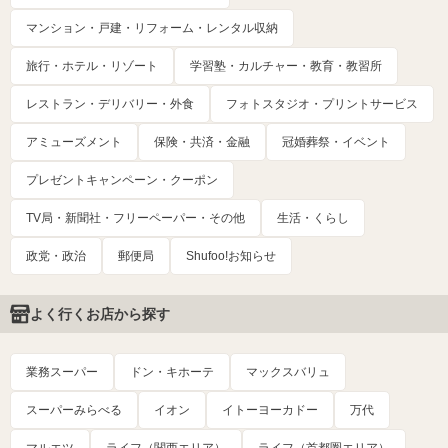
マンション・戸建・リフォーム・レンタル収納
旅行・ホテル・リゾート
学習塾・カルチャー・教育・教習所
レストラン・デリバリー・外食
フォトスタジオ・プリントサービス
アミューズメント
保険・共済・金融
冠婚葬祭・イベント
プレゼントキャンペーン・クーポン
TV局・新聞社・フリーペーパー・その他
生活・くらし
政党・政治
郵便局
Shufoo!お知らせ
よく行くお店から探す
業務スーパー
ドン・キホーテ
マックスバリュ
スーパーみらべる
イオン
イトーヨーカドー
万代
マルエツ
ライフ（関西エリア）
ライフ（首都圏エリア）