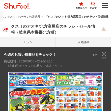
お気に入り
さがす
スリのアオキ」のチラシ検索結果
「クスリのアオキ/北方高屋店」のチラシ・店舗情報
クスリのアオキ/北方高屋店のチラシ・セール情
報（岐阜県本巣郡北方町）
チラシ
店舗詳細
今週のお買い得商品をチェック！
1/2
拡大
掲載期間：2026/08/05～2026/08/16
（有効期限はチラシの記載をご確認下さい）