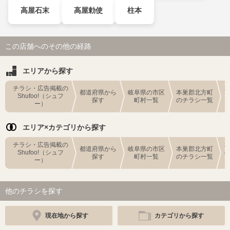
高屋石末
高屋勅使
柱本
この店舗へのその他の経路
エリアから探す
チラシ・広告掲載の
都道府県から
岐阜県の市区
本巣郡北方町
Shufoo!（シュフ
探す
町村一覧
のチラシ一覧
ー）
エリア×カテゴリから探す
チラシ・広告掲載の
都道府県から
岐阜県の市区
本巣郡北方町
Shufoo!（シュフ
探す
町村一覧
のチラシ一覧
ー）
他のチラシを探す
現在地から探す
カテゴリから探す