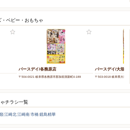
ズ・ベビー・おもちゃ
バースデイ/各務原店
バースデイ/大垣店
〒504-0021 岐阜県各務原市那加前洞新町4-189
〒503-0018 岐阜県大垣市
ちゃチラシ一覧
嶺
江崎北
江崎南
市橋
鏡島精華