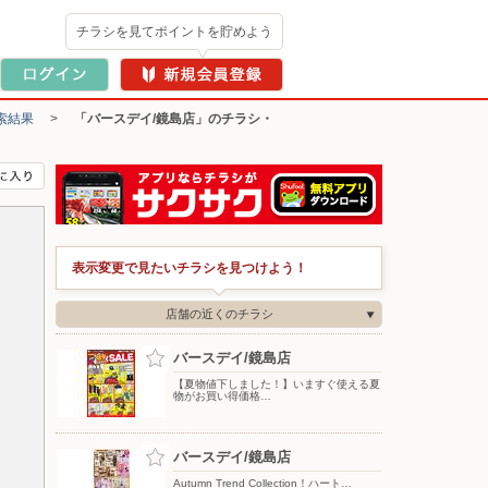
チラシを見てポイントを貯めよう
索結果
>
「バースデイ/鏡島店」のチラシ・
表示変更で見たいチラシを見つけよう！
店舗の近くのチラシ
バースデイ/鏡島店
【夏物値下しました！】いますぐ使える夏
物がお買い得価格…
バースデイ/鏡島店
Autumn Trend Collection！ハート…