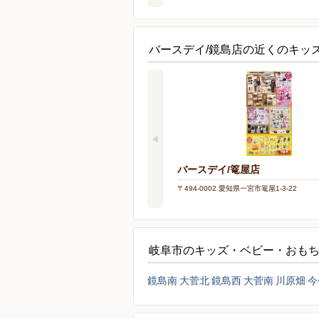
バースデイ/鏡島店の近くのキッ
バースデイ/篭屋店
〒494-0002 愛知県一宮市篭屋1-3-22
岐阜市のキッズ・ベビー・おも
鏡島南
大菅北
鏡島西
大菅南
川原畑
今