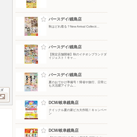
バースデイ/鏡島店
秋はどれ着る？New Arrival Collecti…
バースデイ/鏡島店
【限定店舗開催】秋のイチオシブランドダ
イジェスト！キャ…
バースデイ/鏡島店
夏のおでかけ準備号！帰省や旅行、日常に
も大活躍アイテム…
イズ
DCM/岐阜鏡島店
クイックル夏の家ピカ大作戦！キャンペー
ン
DCM/岐阜鏡島店