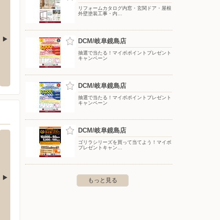
リフォームカタログ内窓・玄関ドア・屋根
外壁塗装工事・内…
DCM/岐阜鏡島店
抽選で当たる！マイボポイントプレゼント
キャンペーン
DCM/大垣鶴見店
買取専
岐南町八剣8-103
〒503-0805 岐阜県大垣市鶴見町長沢浦411-17
〒502-
テ館1F
DCM/岐阜鏡島店
抽選で当たる！マイボポイントプレゼント
キャンペーン
DCM/岐阜鏡島店
ゴリラシリーズを買って当てよう！マイボ
プレゼントキャン…
もっと見る
バースデイ/大口店
バース
-22
〒480-0141 丹羽郡大口町上小口3-51-1
〒485-0