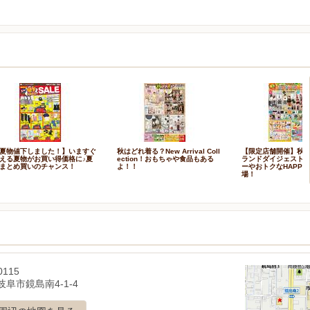
夏物値下しました！】いますぐ
秋はどれ着る？New Arrival Coll
【限定店舗開催】秋
える夏物がお買い得価格に♪夏
ection！おもちゃや食品もある
ランドダイジェスト
まとめ買いのチャンス！
よ！！
ーやおトクなHAPPY 
場！
0115
阜市鏡島南4-1-4