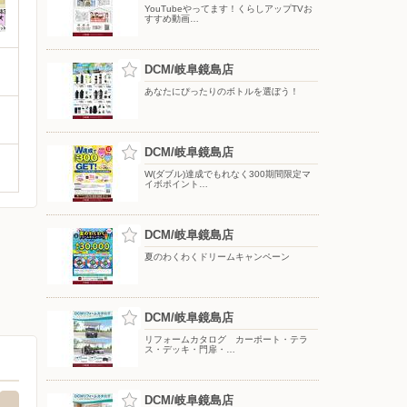
YouTubeやってます！くらしアップTVお
すすめ動画…
DCM/岐阜鏡島店
あなたにぴったりのボトルを選ぼう！
DCM/岐阜鏡島店
W(ダブル)達成でもれなく300期間限定マ
イボポイント…
DCM/岐阜鏡島店
夏のわくわくドリームキャンペーン
DCM/岐阜鏡島店
リフォームカタログ カーポート・テラ
ス・デッキ・門扉・…
DCM/岐阜鏡島店