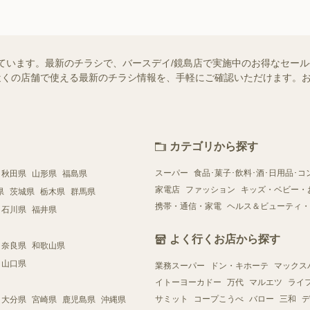
ています。最新のチラシで、バースデイ/鏡島店で実施中のお得なセー
ではお近くの店舗で使える最新のチラシ情報を、手軽にご確認いただけます
カテゴリから探す
スーパー
食品･菓子･飲料･酒･日用品･コ
秋田県
山形県
福島県
家電店
ファッション
キッズ・ベビー・
県
茨城県
栃木県
群馬県
携帯・通信・家電
ヘルス＆ビューティ・
石川県
福井県
よく行くお店から探す
奈良県
和歌山県
山口県
業務スーパー
ドン・キホーテ
マックス
イトーヨーカドー
万代
マルエツ
ライ
サミット
コープこうべ
バロー
三和
デ
大分県
宮崎県
鹿児島県
沖縄県