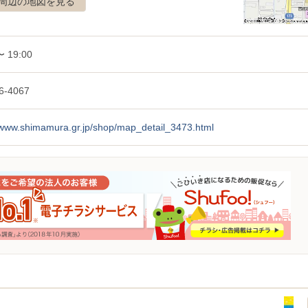
周辺の地図を見る
〜 19:00
6-4067
//www.shimamura.gr.jp/shop/map_detail_3473.html