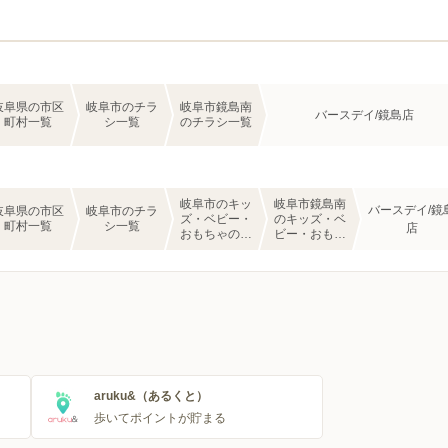
岐阜県の市区
岐阜市のチラ
岐阜市鏡島南
バースデイ/鏡島店
町村一覧
シ一覧
のチラシ一覧
岐阜市のキッ
岐阜市鏡島南
バースデイ/鏡
岐阜県の市区
岐阜市のチラ
ズ・ベビー・
のキッズ・ベ
町村一覧
シ一覧
店
おもちゃのチ
ビー・おもち
ラシ一覧
ゃのチラシ一
覧
aruku&（あるくと）
歩いてポイントが貯まる