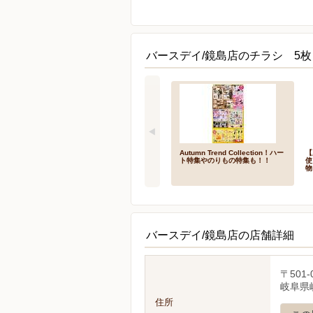
バースデイ/鏡島店のチラシ 5枚
Autumn Trend Collection！ハー
【
ト特集やのりもの特集も！！
使
物
バースデイ/鏡島店の店舗詳細
〒501-
岐阜県岐
住所