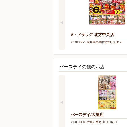
V・ドラッグ 北方中央店
〒501-0425 岐阜県本巣郡北方町加茂1-6
バースデイの他のお店
バースデイ/大垣店
〒503-0018 大垣市西之川町1-166-1