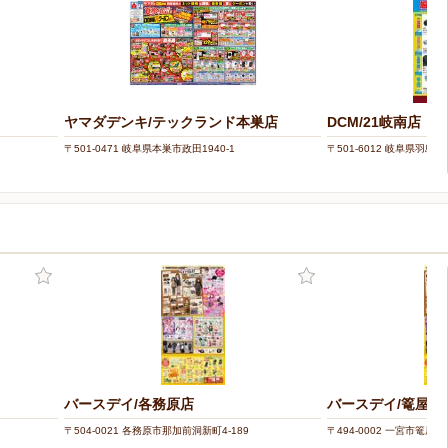
ヤマダデンキ/テックランド本巣店
DCM/21岐南店
〒501-0471 岐阜県本巣市政田1940-1
〒501-6012 岐阜県羽島郡
バースデイ/各務原店
バースデイ/篭屋店
〒504-0021 各務原市那加前洞新町4-189
〒494-0002 一宮市篭屋1-3