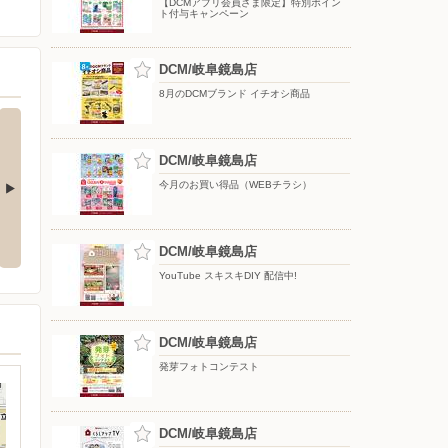
【DCMアプリ会員さま限定】特別ポイン
ト付与キャンペーン
DCM/岐阜鏡島店
8月のDCMブランド イチオシ商品
DCM/岐阜鏡島店
今月のお買い得品（WEBチラシ）
のイチオシブ
夏のおでかけ準備号！帰省や旅
！キャラクタ
行、日常にも大活躍アイテムが盛
BAGも登
りだくさん！！
DCM/岐阜鏡島店
YouTube スキスキDIY 配信中!
DCM/岐阜鏡島店
発芽フォトコンテスト
DCM/岐阜鏡島店