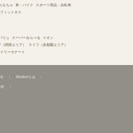
おもちゃ
車・バイク
スポーツ用品・自転車
フィットネス
バリュ
スーパーみらべる
イオン
フ（関西エリア）
ライフ（首都圏エリア）
イリーカナート
せ
Shufoo!とは
方針