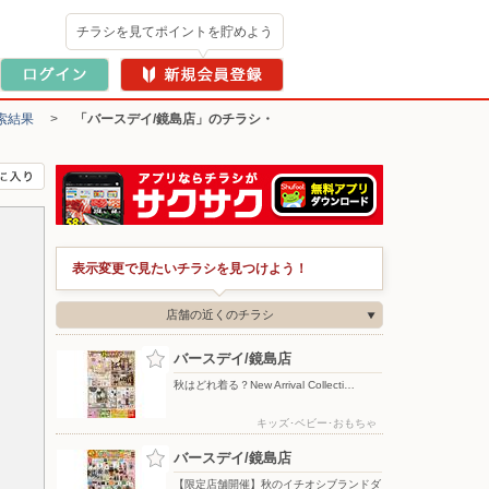
チラシを見てポイントを貯めよう
索結果
>
「バースデイ/鏡島店」のチラシ・
表示変更で見たいチラシを見つけよう！
店舗の近くのチラシ
バースデイ/鏡島店
秋はどれ着る？New Arrival Collecti…
キッズ･ベビー･おもちゃ
バースデイ/鏡島店
【限定店舗開催】秋のイチオシブランドダ