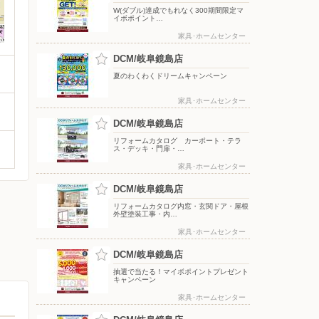
W(ダブル)達成でもれなく300期間限定マ
イボポイント…
家具･ホームセンター
DCM/岐阜鏡島店
夏のわくわくドリームキャンペーン
家具･ホームセンター
DCM/岐阜鏡島店
リフォームカタログ カーポート・テラ
ス・デッキ・門扉・…
家具･ホームセンター
DCM/岐阜鏡島店
リフォームカタログ内窓・玄関ドア・屋根
外壁塗装工事・内…
家具･ホームセンター
DCM/岐阜鏡島店
抽選で当たる！マイボポイントプレゼント
キャンペーン
家具･ホームセンター