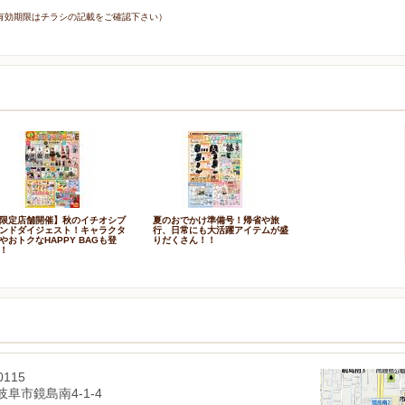
7日（有効期限はチラシの記載をご確認下さい）
限定店舗開催】秋のイチオシブ
夏のおでかけ準備号！帰省や旅
ンドダイジェスト！キャラクタ
行、日常にも大活躍アイテムが盛
やおトクなHAPPY BAGも登
りだくさん！！
！
0115
阜市鏡島南4-1-4