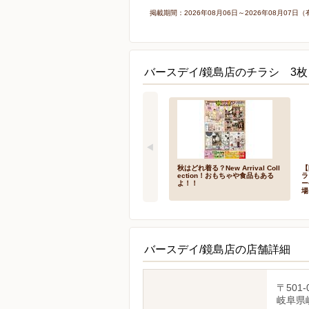
掲載期間：2026年08月06日～2026年08月0
バースデイ/鏡島店のチラシ 3枚
秋はどれ着る？New Arrival Coll
【
ection！おもちゃや食品もある
ラ
よ！！
ー
場
バースデイ/鏡島店の店舗詳細
〒501-
岐阜県岐