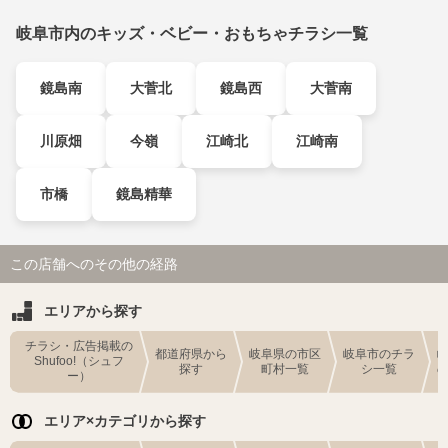
岐阜市内のキッズ・ベビー・おもちゃチラシ一覧
鏡島南
大菅北
鏡島西
大菅南
川原畑
今嶺
江崎北
江崎南
市橋
鏡島精華
この店舗へのその他の経路
エリアから探す
チラシ・広告掲載の
都道府県から
岐阜県の市区
岐阜市のチラ
Shufoo!（シュフ
探す
町村一覧
シ一覧
ー）
エリア×カテゴリから探す