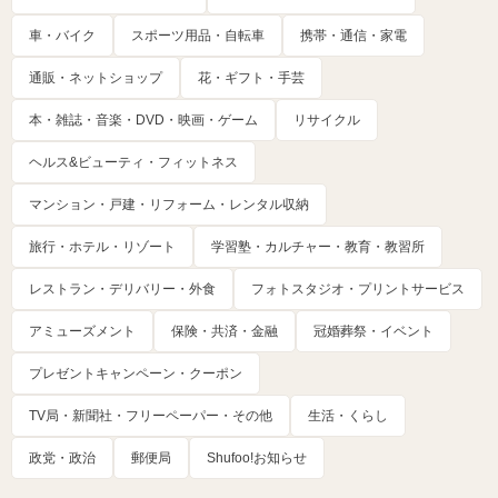
車・バイク
スポーツ用品・自転車
携帯・通信・家電
通販・ネットショップ
花・ギフト・手芸
本・雑誌・音楽・DVD・映画・ゲーム
リサイクル
ヘルス&ビューティ・フィットネス
マンション・戸建・リフォーム・レンタル収納
旅行・ホテル・リゾート
学習塾・カルチャー・教育・教習所
レストラン・デリバリー・外食
フォトスタジオ・プリントサービス
アミューズメント
保険・共済・金融
冠婚葬祭・イベント
プレゼントキャンペーン・クーポン
TV局・新聞社・フリーペーパー・その他
生活・くらし
政党・政治
郵便局
Shufoo!お知らせ