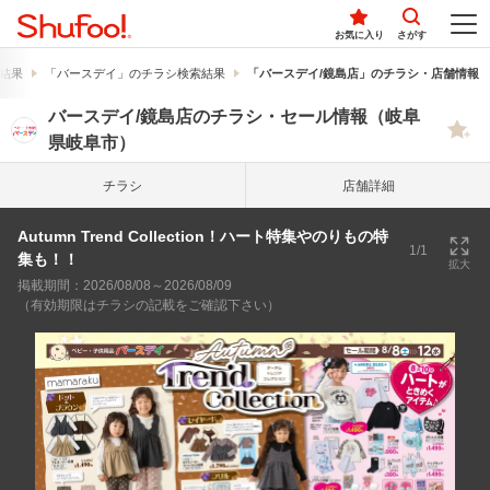
お気に入り
さがす
結果
「バースデイ」のチラシ検索結果
「バースデイ/鏡島店」のチラシ・店舗情報
バースデイ/鏡島店のチラシ・セール情報（岐阜
県岐阜市）
チラシ
店舗詳細
Autumn Trend Collection！ハート特集やのりもの特
1/1
集も！！
拡大
掲載期間：2026/08/08～2026/08/09
（有効期限はチラシの記載をご確認下さい）