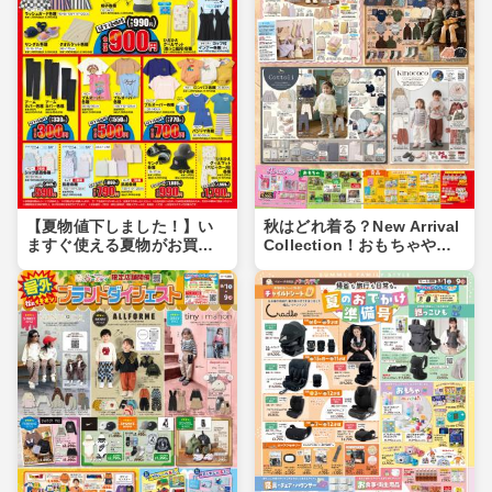
【夏物値下しました！】い
秋はどれ着る？New Arrival
ますぐ使える夏物がお買い
Collection！おもちゃや食
得価格に♪夏物まとめ買いの
品もあるよ！！
チャンス！