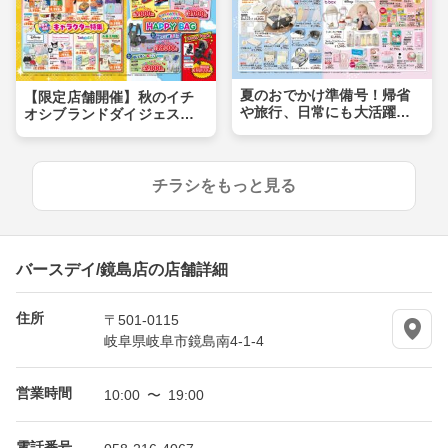
夏のおでかけ準備号！帰省
【限定店舗開催】秋のイチ
や旅行、日常にも大活躍ア
オシブランドダイジェス
イテムが盛りだくさん！！
ト！キャラクターやおトク
なHAPPY BAGも登場！
チラシをもっと見る
バースデイ/鏡島店の店舗詳細
住所
〒501-0115
岐阜県岐阜市鏡島南4-1-4
営業時間
10:00 〜 19:00
電話番号
058-216-4067