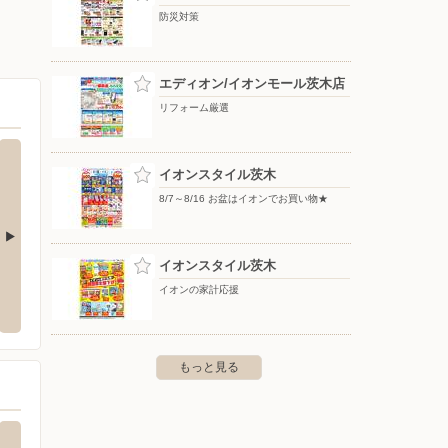
防災対策
エディオン/イオンモール茨木店
リフォーム厳選
イオンスタイル茨木
8/7～8/16 お盆はイオンでお買い物★
イオンスタイル茨木
田店
エディオン/道頓堀店
エディ
イオンの家計応援
田北6-25-26
〒542-0071 大阪府大阪市中央区道頓堀1-4-27 道頓堀ベ
〒569-
ニスビル1 2階
もっと見る