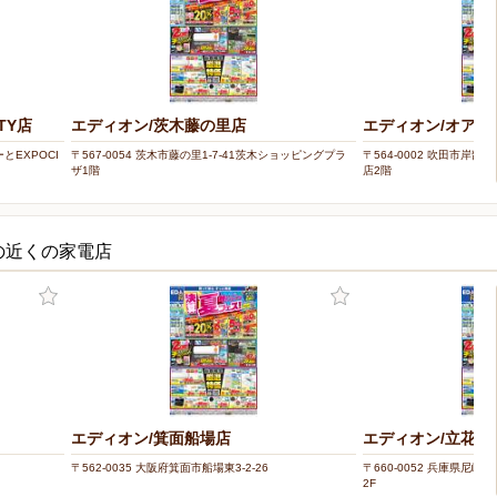
TY店
エディオン/茨木藤の里店
エディオン/オアシ
とEXPOCI
〒567-0054 茨木市藤の里1-7-41茨木ショッピングプラ
〒564-0002 吹田市岸部
ザ1階
店2階
の近くの家電店
エディオン/箕面船場店
エディオン/立花店
〒562-0035 大阪府箕面市船場東3-2-26
〒660-0052 兵庫県尼崎
2F