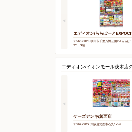
エディオン/ららぽーとEXPOCI
〒565-0826 吹田市千里万博公園2-1ららぽー
TY 3階
エディオン/イオンモール茨木店
ケーズデンキ/箕面店
〒562-0027 大阪府箕面市石丸1-3-6