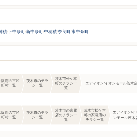
穂積
下中条町
新中条町
中穂積
奈良町
東中条町
茨木市松ケ本
大阪府の市区
茨木市のチラ
町のチラシ一
エディオン/イオンモール茨木
町村一覧
シ一覧
覧
茨木市の家電
茨木市松ケ本
エディオン/イ
大阪府の市区
茨木市のチラ
店のチラシ一
町の家電店の
町村一覧
シ一覧
ンモール茨木
覧
チラシ一覧