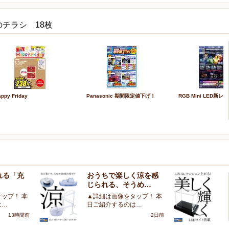
チラシ 18枚
ppy Friday
Panasonic 期間限定値下げ！
RGB Mini LED新
れる「充
おうちで楽しく涼を感
大
じられる、そうめ…
を
ップ！ 本
▲詳細は画像をタップ！ 本
▲
は…
日ご紹介するのは…
日
13時間前
2日前