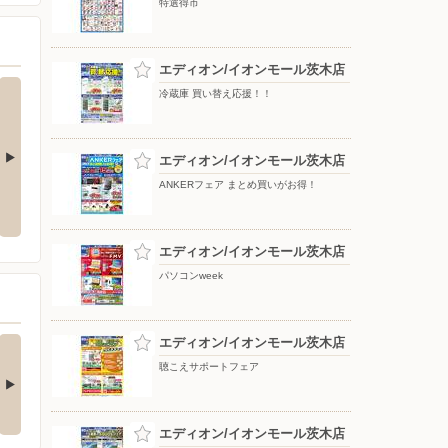
特選得市
エディオン/イオンモール茨木店
冷蔵庫 買い替え応援！！
エディオン/イオンモール茨木店
ANKERフェア まとめ買いがお得！
レグザが登場
三菱冷蔵庫 期間限定値下げ！
冷蔵庫 買い替え応援！！
エディオン/イオンモール茨木店
パソコンweek
事なカードボックス
エディオン/イオンモール茨木店
ピタッと吸着。片手で
ホコリや落下物…
簡単シワ伸ばし！
聴こえサポートフェア
詳細は画像をタップ！ 本
▲詳細は画像をタップ！ 本
ご紹介するのは…
日ご紹介するのは…
4日前
6日前
エディオン/イオンモール茨木店