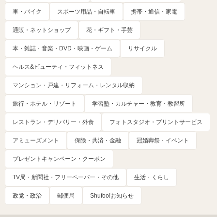
車・バイク
スポーツ用品・自転車
携帯・通信・家電
通販・ネットショップ
花・ギフト・手芸
本・雑誌・音楽・DVD・映画・ゲーム
リサイクル
ヘルス&ビューティ・フィットネス
マンション・戸建・リフォーム・レンタル収納
旅行・ホテル・リゾート
学習塾・カルチャー・教育・教習所
レストラン・デリバリー・外食
フォトスタジオ・プリントサービス
アミューズメント
保険・共済・金融
冠婚葬祭・イベント
プレゼントキャンペーン・クーポン
TV局・新聞社・フリーペーパー・その他
生活・くらし
政党・政治
郵便局
Shufoo!お知らせ