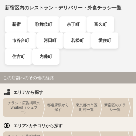
新宿区内のレストラン・デリバリー・外食チラシ一覧
新宿
歌舞伎町
余丁町
富久町
市谷台町
河田町
若松町
愛住町
住吉町
内藤町
この店舗へのその他の経路
エリアから探す
チラシ・広告掲載の
都道府県から
東京都の市区
新宿区のチラ
Shufoo!（シュフ
探す
町村一覧
シ一覧
ー）
エリア×カテゴリから探す