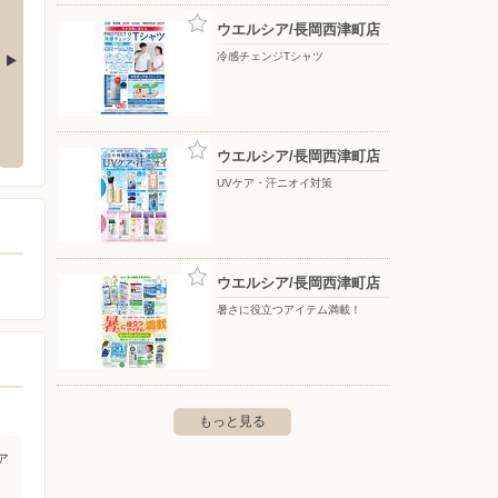
ウエルシア/長岡西津町店
冷感チェンジTシャツ
ターしまむら/長岡川崎
ワークマンプラス長岡店
ワーク
〒940-0832 新潟県長岡市曙3丁目2-19
〒940-
ウエルシア/長岡西津町店
市川崎町字山崎697-1
UVケア・汗ニオイ対策
ウエルシア/長岡西津町店
暑さに役立つアイテム満載！
もっと見る
ア