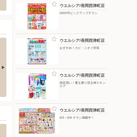
関3-1-3
〒940-2034 新潟県長岡市上除町西2-7
〒946-
ウエルシア/長岡西津町店
0805号ピックアップチラシ
ウエルシア/長岡西津町店
おすすめ！カビ・ニオイ対策
ウエルシア/長岡西津町店
ーしまむら/見附店
ファッションセンターしまむら/小千谷店
ファッ
指名買い！夏を乗り切る神スキン
ケア
69-9
〒947-0042 小千谷市平沢2-4-7
〒959-0
ウエルシア/長岡西津町店
8/5～8/9 チラシ掲載中！