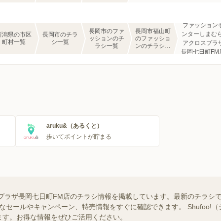
ファッション
長岡市のファ
長岡市福山町
ンターしまむら
新潟県の市区
長岡市のチラ
ッションのチ
のファッショ
町村一覧
シ一覧
アクロスプラ
ラシ一覧
ンのチラシ一
長岡七日町FM
覧
aruku&（あるくと）
歩いてポイントが貯まる
プラザ長岡七日町FM店のチラシ情報を掲載しています。最新のチラシで
なセールやキャンペーン、特売情報をすぐに確認できます。 Shufoo!
ます。お得な情報をぜひご活用ください。