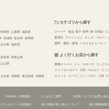
カテゴリから探す
スーパー
食品･菓子･飲料･酒･日用品･コ
秋田県
山形県
福島県
家電店
ファッション
キッズ・ベビー・
県
茨城県
栃木県
群馬県
携帯・通信・家電
ヘルス＆ビューティ・
石川県
福井県
よく行くお店から探す
奈良県
和歌山県
山口県
業務スーパー
ドン・キホーテ
マックス
イトーヨーカドー
万代
マルエツ
ライ
サミット
コープこうべ
バロー
三和
デ
大分県
宮崎県
鹿児島県
沖縄県
「Shufoo!」利用規約
よくあるご質問
ご利用についてのお問い合わ
ュフーポイント会員規約
個人情報の取り扱いについて
個人情報保護