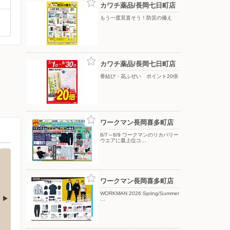
カワチ薬品/長岡七日町店
もう一度見直そう！防災の備え
カワチ薬品/長岡七日町店
香結び・花ふぜい ポイント20倍
ワークマン長岡喜多町店
8/7～8/9 ワークマンのリカバリー
ウエアに最上位コ…
ワークマン長岡喜多町店
WORKMAN 2026 Spring/Summer
…
関店
ウエルシア/長岡関原店
買取大