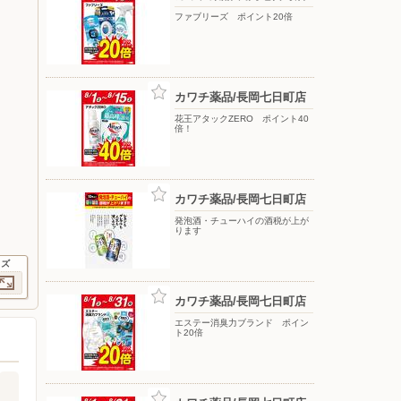
ファブリーズ ポイント20倍
カワチ薬品/長岡七日町店
花王アタックZERO ポイント40
倍！
カワチ薬品/長岡七日町店
発泡酒・チューハイの酒税が上が
ります
イズ
カワチ薬品/長岡七日町店
エステー消臭力ブランド ポイン
ト20倍