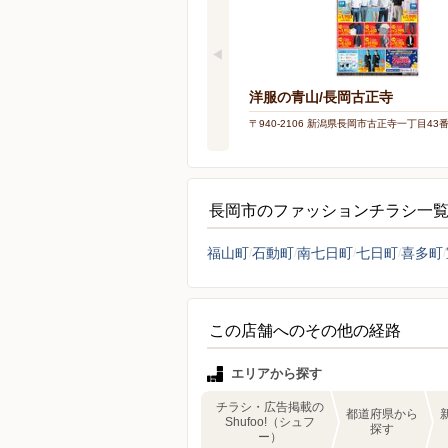
洋服の青山/長岡古正寺
〒940-2106 新潟県長岡市古正寺一丁目43
長岡市のファッションチラシ一
福山町
石動町
南七日町
七日町
喜多町
この店舗へのその他の経路
エリアから探す
チラシ・広告掲載の
都道府県から
Shufoo!（シュフ
探す
ー）