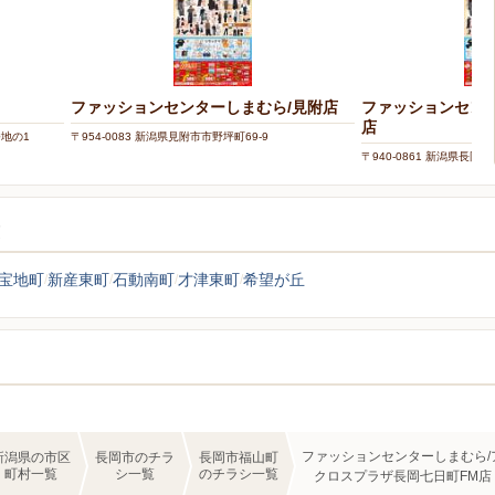
ファッションセンターしまむら/見附店
ファッションセン
店
番地の1
〒954-0083 新潟県見附市市野坪町69-9
〒940-0861 新潟県長岡
覧
宝地町
新産東町
石動南町
才津東町
希望が丘
ファッションセンターしまむら/
新潟県の市区
長岡市のチラ
長岡市福山町
町村一覧
シ一覧
のチラシ一覧
クロスプラザ長岡七日町FM店