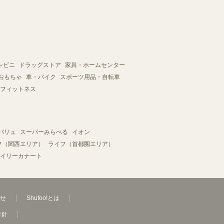
ンビニ
ドラッグストア
家具・ホームセンター
おもちゃ
車・バイク
スポーツ用品・自転車
フィットネス
バリュ
スーパーみらべる
イオン
フ（関西エリア）
ライフ（首都圏エリア）
イリーカナート
せ
Shufoo!とは
方針