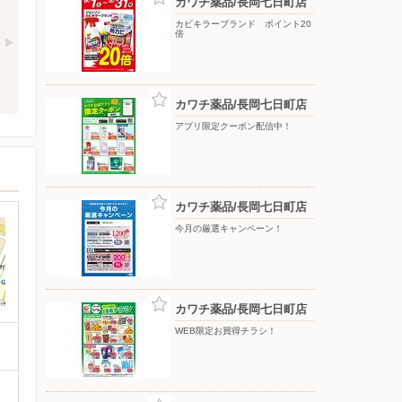
カワチ薬品/長岡七日町店
カビキラーブランド ポイント20
倍
カワチ薬品/長岡七日町店
アプリ限定クーポン配信中！
カワチ薬品/長岡七日町店
今月の厳選キャンペーン！
カワチ薬品/長岡七日町店
WEB限定お買得チラシ！