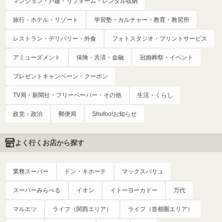
マンション・戸建・リフォーム・レンタル収納
旅行・ホテル・リゾート
学習塾・カルチャー・教育・教習所
レストラン・デリバリー・外食
フォトスタジオ・プリントサービス
アミューズメント
保険・共済・金融
冠婚葬祭・イベント
プレゼントキャンペーン・クーポン
TV局・新聞社・フリーペーパー・その他
生活・くらし
政党・政治
郵便局
Shufoo!お知らせ
よく行くお店から探す
業務スーパー
ドン・キホーテ
マックスバリュ
スーパーみらべる
イオン
イトーヨーカドー
万代
マルエツ
ライフ（関西エリア）
ライフ（首都圏エリア）