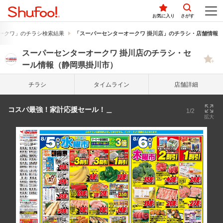
お気に入り
さがす
ークワ」のチラシ検索結果
「スーパーセンターオークワ 掛川店」のチラシ・店舗情報
スーパーセンターオークワ 掛川店のチラシ・セ
ール情報（静岡県掛川市）
チラシ
タイム
ライン
店舗詳細
コスパ最強！家計応援セール！＿
1/2
拡大