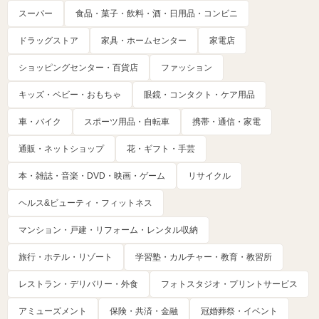
スーパー
食品・菓子・飲料・酒・日用品・コンビニ
ドラッグストア
家具・ホームセンター
家電店
ショッピングセンター・百貨店
ファッション
キッズ・ベビー・おもちゃ
眼鏡・コンタクト・ケア用品
車・バイク
スポーツ用品・自転車
携帯・通信・家電
通販・ネットショップ
花・ギフト・手芸
本・雑誌・音楽・DVD・映画・ゲーム
リサイクル
ヘルス&ビューティ・フィットネス
マンション・戸建・リフォーム・レンタル収納
旅行・ホテル・リゾート
学習塾・カルチャー・教育・教習所
レストラン・デリバリー・外食
フォトスタジオ・プリントサービス
アミューズメント
保険・共済・金融
冠婚葬祭・イベント