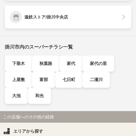
遠鉄ストア/掛川中央店
掛川市内のスーパーチラシ一覧
下垂木
秋葉路
家代
家代の里
上屋敷
富部
七日町
二瀬川
大池
和光
この店舗へのその他の経路
エリアから探す