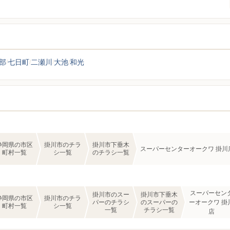
部
七日町
二瀬川
大池
和光
静岡県の市区
掛川市のチラ
掛川市下垂木
スーパーセンターオークワ 掛川
町村一覧
シ一覧
のチラシ一覧
スーパーセン
掛川市のスー
掛川市下垂木
静岡県の市区
掛川市のチラ
パーのチラシ
のスーパーの
ーオークワ 掛
町村一覧
シ一覧
一覧
チラシ一覧
店