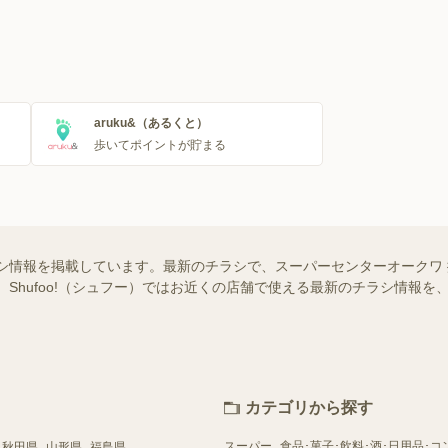
aruku&（あるくと）
歩いてポイントが貯まる
シ情報を掲載しています。最新のチラシで、スーパーセンターオークワ
 Shufoo!（シュフー）ではお近くの店舗で使える最新のチラシ情報
カテゴリから探す
スーパー
食品･菓子･飲料･酒･日用品･コ
秋田県
山形県
福島県