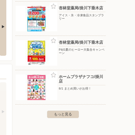
杏林堂薬局/掛川下垂木店
アイス・氷・冷凍食品スタンプラ
リー
ークワ 幸田店
オークワ 中津川中村店
スーパ
杏林堂薬局/掛川下垂木店
田町六栗蔵前１２６
〒508-0001 中津川市中津川2730番地2
〒509-9
P&G夏のヒーロー大集合キャンペ
ーン
ホームプラザナフコ/掛川
店
8/1 まとめ買いがお得！
もっと見る