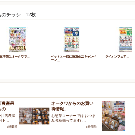
のチラシ 12枚
盆準備はオークワで＿
ペットと一緒に快適生活キャンペ
ライオンフェア＿
ーン＿
店農産果
オークワからのお買い
ベ
らの…
得情報_
ら
掛川店農産
お惣菜コーナーでは おつま
ベ
用下…
み各種揃ってます( …
す
7時間前
8時間前