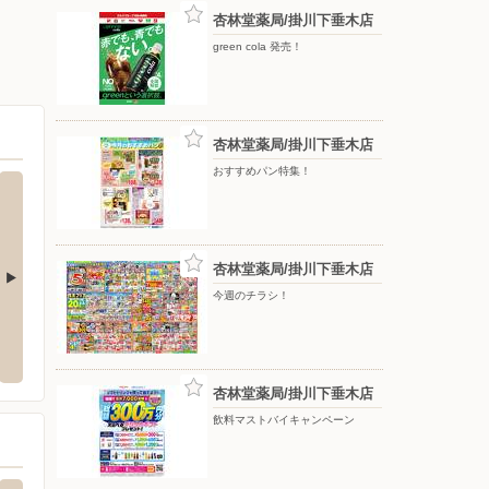
杏林堂薬局/掛川下垂木店
green cola 発売！
杏林堂薬局/掛川下垂木店
おすすめパン特集！
杏林堂薬局/掛川下垂木店
今週のチラシ！
磐田店
杏林堂薬局/掛川下垂木店
バース
今之浦3-1-11 アピタ磐田店1階
〒436-0222 静岡県掛川市下垂木2240-9
〒436-
杏林堂薬局/掛川下垂木店
飲料マストバイキャンペーン