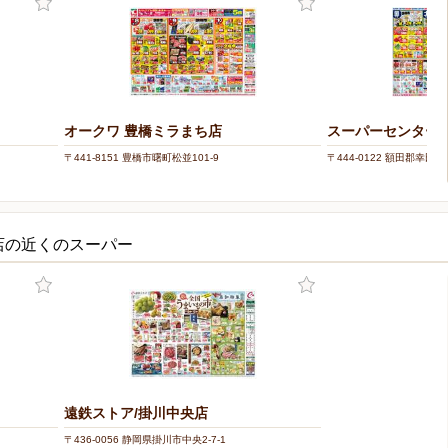
オークワ 豊橋ミラまち店
スーパーセンターオ
〒441-8151 豊橋市曙町松並101-9
〒444-0122 額田郡幸
店の近くのスーパー
遠鉄ストア/掛川中央店
〒436-0056 静岡県掛川市中央2-7-1