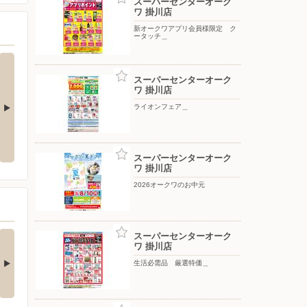
スーパーセンターオーク
ワ 掛川店
新オークワアプリ会員様限定 ク
ータッチ＿
スーパーセンターオーク
ワ 掛川店
ライオンフェア＿
生活必需品 厳選特価＿
月間ラッキーポイント＿
スーパーセンターオーク
ワ 掛川店
2026オークワのお中元
ーカリーコーナーか
只今アプリクーポン配
スーパーセンターオーク
ワ 掛川店
のお知らせ！_
信中！
ーカリーコーナーからお
【アプリ会員様限定】8/9
生活必需品 厳選特価＿
すめ商品のお知らせ…
（日）までお得なクー…
1日前
4日前