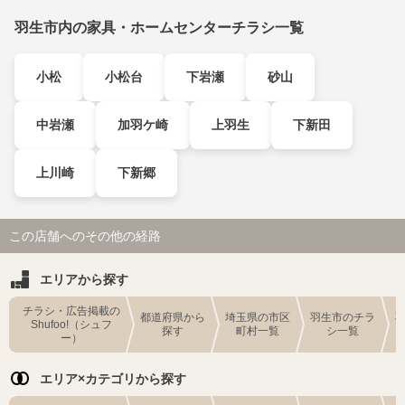
羽生市内の家具・ホームセンターチラシ一覧
小松
小松台
下岩瀬
砂山
中岩瀬
加羽ケ崎
上羽生
下新田
上川崎
下新郷
この店舗へのその他の経路
エリアから探す
チラシ・広告掲載の
都道府県から
埼玉県の市区
羽生市のチラ
Shufoo!（シュフ
探す
町村一覧
シ一覧
ー）
エリア×カテゴリから探す