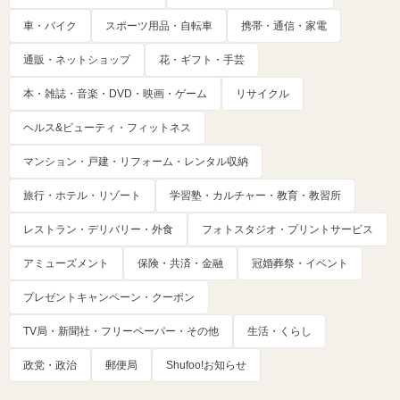
車・バイク
スポーツ用品・自転車
携帯・通信・家電
通販・ネットショップ
花・ギフト・手芸
本・雑誌・音楽・DVD・映画・ゲーム
リサイクル
ヘルス&ビューティ・フィットネス
マンション・戸建・リフォーム・レンタル収納
旅行・ホテル・リゾート
学習塾・カルチャー・教育・教習所
レストラン・デリバリー・外食
フォトスタジオ・プリントサービス
アミューズメント
保険・共済・金融
冠婚葬祭・イベント
プレゼントキャンペーン・クーポン
TV局・新聞社・フリーペーパー・その他
生活・くらし
政党・政治
郵便局
Shufoo!お知らせ