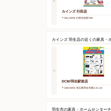
カインズ 行田店
〒361-0056 行田市持田780
カインズ 羽生店の近くの家具・
DCM/羽生駅前店
〒348-0054 埼玉県羽生市西2-21-10
羽生市の家具・ホームセンター