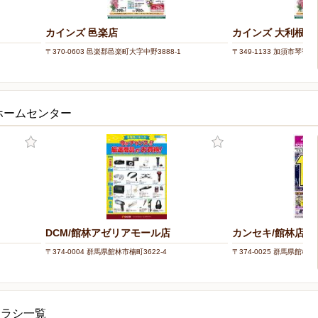
カインズ 邑楽店
カインズ 大利根店
〒370-0603 邑楽郡邑楽町大字中野3888-1
〒349-1133 加須市琴寄70
ホームセンター
DCM/館林アゼリアモール店
カンセキ/館林店
〒374-0004 群馬県館林市楠町3622-4
〒374-0025 群馬県館林市緑
チラシ一覧