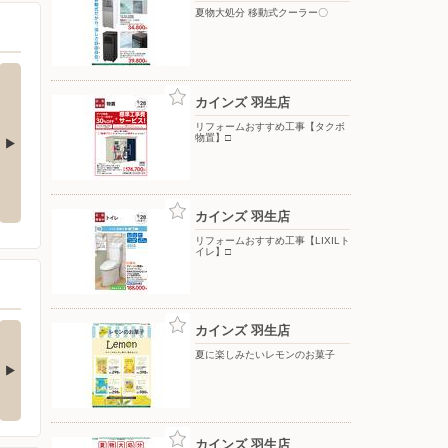
夏物大処分 移動式クーラー〇
カインズ 羽生店
リフォームおすすめ工事【タクボ
物置】□
ト10倍_8月は
夏物大処分 日傘〇
夏物大処分 ポップアップテント
+水物〇
カインズ 羽生店
リフォームおすすめ工事【LIXILト
イレ】□
の酒類合同キャンペ
カインズ 羽生店
ン
夏に楽しみたいレモンのお菓子
の酒類合同キャンペーン
催中！ 抽選で最大…
カインズ 羽生店