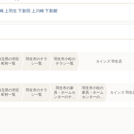
崎
上羽生
下新田
上川崎
下新郷
埼玉県の市区
羽生市のチラ
羽生市小松の
カインズ 羽生店
町村一覧
シ一覧
チラシ一覧
羽生市の家
羽生市小松の
埼玉県の市区
羽生市のチラ
具・ホームセ
家具・ホーム
カインズ 羽生
町村一覧
シ一覧
ンターのチラ
センターのチ
シ一覧
ラシ一覧