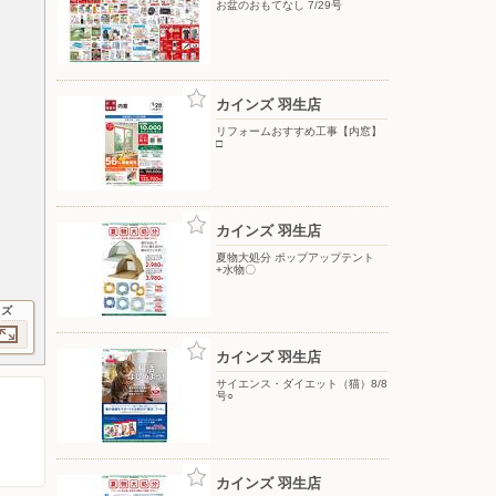
お盆のおもてなし 7/29号
カインズ 羽生店
リフォームおすすめ工事【内窓】
□
カインズ 羽生店
夏物大処分 ポップアップテント
+水物〇
イズ
カインズ 羽生店
サイエンス・ダイエット（猫）8/8
号○
カインズ 羽生店