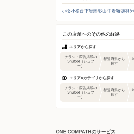
小松
小松台
下岩瀬
砂山
中岩瀬
加羽ケ
この店舗へのその他の経路
エリアから探す
チラシ・広告掲載の
都道府県から
Shufoo!（シュフ
探す
ー）
エリア×カテゴリから探す
チラシ・広告掲載の
都道府県から
Shufoo!（シュフ
探す
ー）
ONE COMPATHのサービス