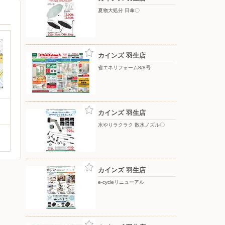
夏物大処分 日傘〇
カインズ 羽生店
省エネリフォーム8/8号
カインズ 羽生店
水やりラクラク 散水ノズル〇
カインズ 羽生店
e-cycleリニューアル