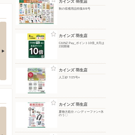
カインズ 羽生店
秋の収穫用品特集8/8号
カインズ 羽生店
CAINZ Pay_ポイント10倍_8月は
2回開催
ジョイフル本田千代田店
DCM/羽生駅前店
ビッグ
カインズ 羽生店
郡千代田町萱野813-1 ジョイフ
〒348-0054 埼玉県羽生市西2-21-10
〒348-0
人工砂 7/25号○
カインズ 羽生店
夏物大処分 ハンディーファン+氷
のう〇