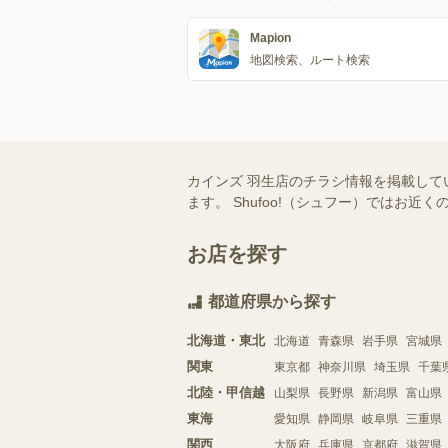
Mapion
地図検索、ルート検索
カインズ 羽生店のチラシ情報を掲載して
ます。 Shufoo!（シュフー）では
お店を探す
都道府県から探す
北海道・東北
北海道
青森県
岩手県
宮城県
関東
東京都
神奈川県
埼玉県
千葉
北陸・甲信越
山梨県
長野県
新潟県
富山県
東海
愛知県
静岡県
岐阜県
三重県
関西
大阪府
兵庫県
京都府
滋賀県