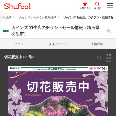
お気に入り
さがす
検索結果
「カインズ」のチラシ検索結果
「カインズ 羽生店」のチラシ・店舗情報
カインズ 羽生店のチラシ・セール情報（埼玉県
羽生市）
チラシ
タイム
ライン
店舗詳細
切花販売中 8/9号○
1/1
拡大