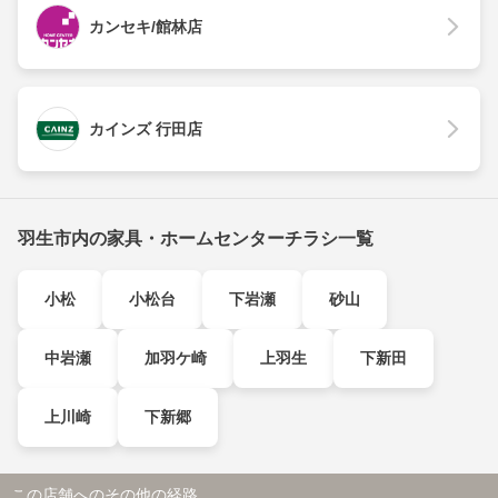
カンセキ/館林店
カインズ 行田店
羽生市内の家具・ホームセンターチラシ一覧
小松
小松台
下岩瀬
砂山
中岩瀬
加羽ケ崎
上羽生
下新田
上川崎
下新郷
この店舗へのその他の経路