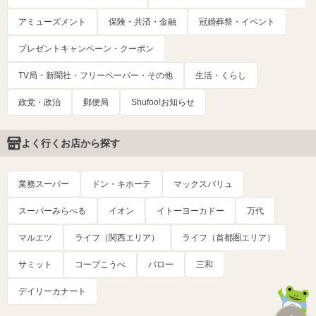
アミューズメント
保険・共済・金融
冠婚葬祭・イベント
プレゼントキャンペーン・クーポン
TV局・新聞社・フリーペーパー・その他
生活・くらし
政党・政治
郵便局
Shufoo!お知らせ
よく行くお店から探す
業務スーパー
ドン・キホーテ
マックスバリュ
スーパーみらべる
イオン
イトーヨーカドー
万代
マルエツ
ライフ（関西エリア）
ライフ（首都圏エリア）
サミット
コープこうべ
バロー
三和
デイリーカナート