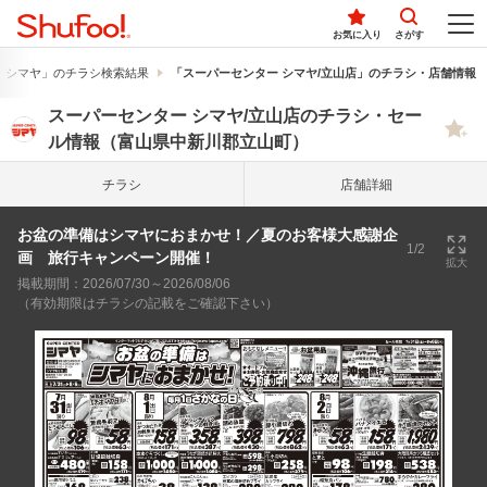
お気に入り
さがす
 シマヤ」のチラシ検索結果
「スーパーセンター シマヤ/立山店」のチラシ・店舗情報
スーパーセンター シマヤ/立山店のチラシ・セー
ル情報（富山県中新川郡立山町）
チラシ
店舗詳細
お盆の準備はシマヤにおまかせ！／夏のお客様大感謝企
1/2
画 旅行キャンペーン開催！
拡大
掲載期間：2026/07/30～2026/08/06
（有効期限はチラシの記載をご確認下さい）