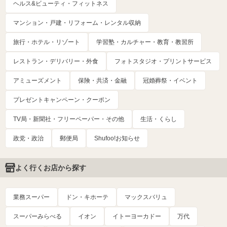
ヘルス&ビューティ・フィットネス
マンション・戸建・リフォーム・レンタル収納
旅行・ホテル・リゾート
学習塾・カルチャー・教育・教習所
レストラン・デリバリー・外食
フォトスタジオ・プリントサービス
アミューズメント
保険・共済・金融
冠婚葬祭・イベント
プレゼントキャンペーン・クーポン
TV局・新聞社・フリーペーパー・その他
生活・くらし
政党・政治
郵便局
Shufoo!お知らせ
よく行くお店から探す
業務スーパー
ドン・キホーテ
マックスバリュ
スーパーみらべる
イオン
イトーヨーカドー
万代