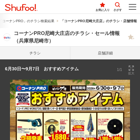
お気に入り
さがす
「コーナンPRO」のチラシ検索結果
「コーナンPRO尼崎大庄店」のチラシ・店舗情報
コーナンPRO尼崎大庄店のチラシ・セール情報
（兵庫県尼崎市）
チラシ
店舗詳細
6月30日〜9月7日 おすすめアイテム
1/1
拡大