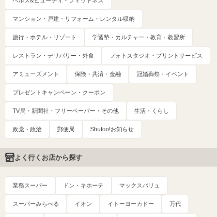
ヘルス&ビューティ・フィットネス
マンション・戸建・リフォーム・レンタル収納
旅行・ホテル・リゾート
学習塾・カルチャー・教育・教習所
レストラン・デリバリー・外食
フォトスタジオ・プリントサービス
アミューズメント
保険・共済・金融
冠婚葬祭・イベント
プレゼントキャンペーン・クーポン
TV局・新聞社・フリーペーパー・その他
生活・くらし
政党・政治
郵便局
Shufoo!お知らせ
よく行くお店から探す
業務スーパー
ドン・キホーテ
マックスバリュ
スーパーみらべる
イオン
イトーヨーカドー
万代