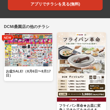
アプリでチラシを見る(無料)
DCM/桑園店の他のチラシ
お盆SALE!（8月6日〜8月17
日）
フライパン革命★お皿に変
身！できたてをそのまま食