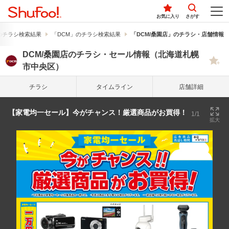
お気に入り
さがす
のチラシ検索結果
「DCM」のチラシ検索結果
「DCM/桑園店」のチラシ・店舗情報
DCM/桑園店のチラシ・セール情報（北海道札幌
市中央区）
チラシ
タイム
ライン
店舗詳細
【家電均一セール】今がチャンス！厳選商品がお買得！
1/1
拡大