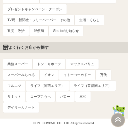
プレゼントキャンペーン・クーポン
TV局・新聞社・フリーペーパー・その他
生活・くらし
政党・政治
郵便局
Shufoo!お知らせ
よく行くお店から探す
業務スーパー
ドン・キホーテ
マックスバリュ
スーパーみらべる
イオン
イトーヨーカドー
万代
マルエツ
ライフ（関西エリア）
ライフ（首都圏エリア）
サミット
コープこうべ
バロー
三和
デイリーカナート
©ONE COMPATH CO., LTD. All rights reserved.