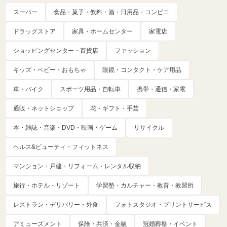
スーパー
食品・菓子・飲料・酒・日用品・コンビニ
ドラッグストア
家具・ホームセンター
家電店
ショッピングセンター・百貨店
ファッション
キッズ・ベビー・おもちゃ
眼鏡・コンタクト・ケア用品
車・バイク
スポーツ用品・自転車
携帯・通信・家電
通販・ネットショップ
花・ギフト・手芸
本・雑誌・音楽・DVD・映画・ゲーム
リサイクル
ヘルス&ビューティ・フィットネス
マンション・戸建・リフォーム・レンタル収納
旅行・ホテル・リゾート
学習塾・カルチャー・教育・教習所
レストラン・デリバリー・外食
フォトスタジオ・プリントサービス
アミューズメント
保険・共済・金融
冠婚葬祭・イベント