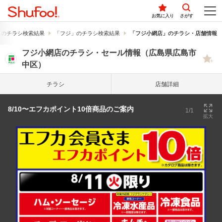
お気に入り
さがす
」のチラシ検索結果
「フジ」のチラシ検索結果
「フジ小網店」のチラシ・店舗情報
フジ小網店のチラシ・セール情報（広島県広島市
中区）
チラシ
店舗詳細
8/10〜エフカポイント10倍商品のご案内
1/1
拡大