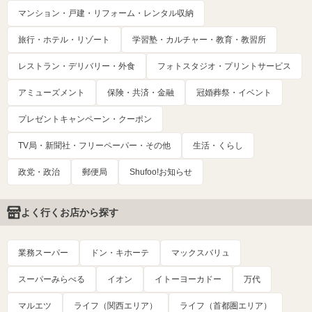
マンション・戸建・リフォーム・レンタル収納
旅行・ホテル・リゾート
学習塾・カルチャー・教育・教習所
レストラン・デリバリー・外食
フォトスタジオ・プリントサービス
アミューズメント
保険・共済・金融
冠婚葬祭・イベント
プレゼントキャンペーン・クーポン
TV局・新聞社・フリーペーパー・その他
生活・くらし
政党・政治
郵便局
Shufoo!お知らせ
よく行くお店から探す
業務スーパー
ドン・キホーテ
マックスバリュ
スーパーみらべる
イオン
イトーヨーカドー
万代
マルエツ
ライフ（関西エリア）
ライフ（首都圏エリア）