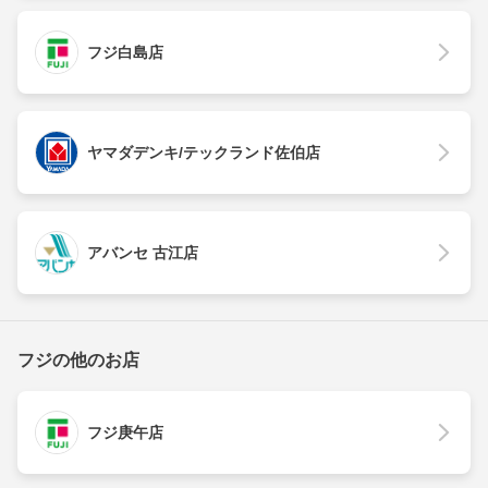
フジ白島店
ヤマダデンキ/テックランド佐伯店
アバンセ 古江店
フジの他のお店
フジ庚午店