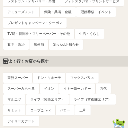
レストラン・デリバリー・外食
フォトスタジオ・プリントサービス
アミューズメント
保険・共済・金融
冠婚葬祭・イベント
プレゼントキャンペーン・クーポン
TV局・新聞社・フリーペーパー・その他
生活・くらし
政党・政治
郵便局
Shufoo!お知らせ
よく行くお店から探す
業務スーパー
ドン・キホーテ
マックスバリュ
スーパーみらべる
イオン
イトーヨーカドー
万代
マルエツ
ライフ（関西エリア）
ライフ（首都圏エリア）
サミット
コープこうべ
バロー
三和
デイリーカナート