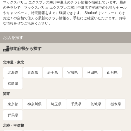
マックスバリュ エクスプレス寒川中瀬店のチラシ情報を掲載しています。最新
のチラシで、マックスバリュ エクスプレス寒川中瀬店で実施中のお得なセール
やキャンペーン、特売情報をすぐに確認できます。 Shufoo!（シュフー）では
お近くの店舗で使える最新のチラシ情報を、手軽にご確認いただけます。お得
な情報をぜひご活用ください。
お店を探す
都道府県から探す
北海道・東北
北海道
青森県
岩手県
宮城県
秋田県
山形県
福島県
関東
東京都
神奈川県
埼玉県
千葉県
茨城県
栃木県
群馬県
北陸・甲信越