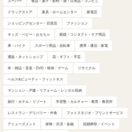
スーパー
食品・菓子・飲料・酒・日用品・コンビニ
ドラッグストア
家具・ホームセンター
家電店
ショッピングセンター・百貨店
ファッション
キッズ・ベビー・おもちゃ
眼鏡・コンタクト・ケア用品
車・バイク
スポーツ用品・自転車
携帯・通信・家電
通販・ネットショップ
花・ギフト・手芸
本・雑誌・音楽・DVD・映画・ゲーム
リサイクル
ヘルス&ビューティ・フィットネス
マンション・戸建・リフォーム・レンタル収納
旅行・ホテル・リゾート
学習塾・カルチャー・教育・教習所
レストラン・デリバリー・外食
フォトスタジオ・プリントサービス
アミューズメント
保険・共済・金融
冠婚葬祭・イベント