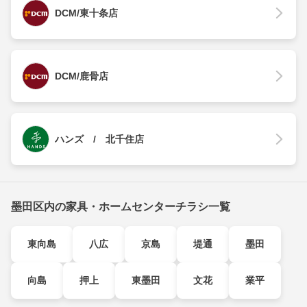
DCM/東十条店
DCM/鹿骨店
ハンズ / 北千住店
墨田区内の家具・ホームセンターチラシ一覧
東向島
八広
京島
堤通
墨田
向島
押上
東墨田
文花
業平