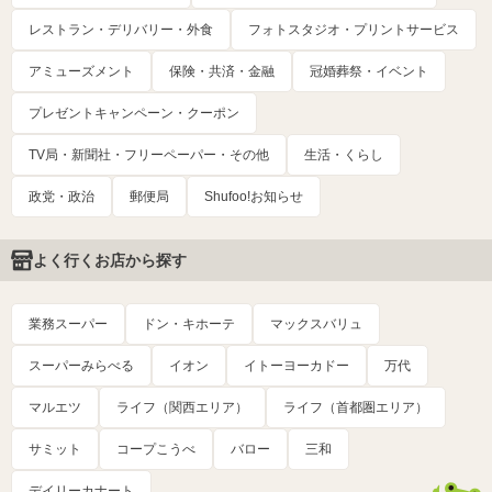
レストラン・デリバリー・外食
フォトスタジオ・プリントサービス
アミューズメント
保険・共済・金融
冠婚葬祭・イベント
プレゼントキャンペーン・クーポン
TV局・新聞社・フリーペーパー・その他
生活・くらし
政党・政治
郵便局
Shufoo!お知らせ
よく行くお店から探す
業務スーパー
ドン・キホーテ
マックスバリュ
スーパーみらべる
イオン
イトーヨーカドー
万代
マルエツ
ライフ（関西エリア）
ライフ（首都圏エリア）
サミット
コープこうべ
バロー
三和
デイリーカナート