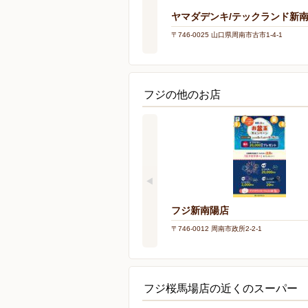
ヤマダデンキ/テックランド新
〒746-0025 山口県周南市古市1-4-1
フジの他のお店
フジ新南陽店
〒746-0012 周南市政所2-2-1
フジ桜馬場店の近くのスーパー