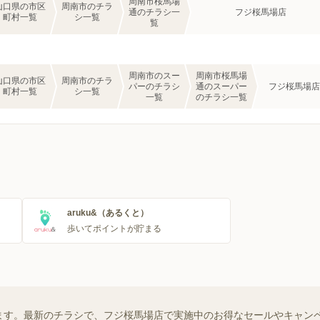
周南市桜馬場
山口県の市区
周南市のチラ
通のチラシ一
フジ桜馬場店
町村一覧
シ一覧
覧
周南市のスー
周南市桜馬場
山口県の市区
周南市のチラ
パーのチラシ
通のスーパー
フジ桜馬場店
町村一覧
シ一覧
一覧
のチラシ一覧
aruku&（あるくと）
歩いてポイントが貯まる
ます。最新のチラシで、フジ桜馬場店で実施中のお得なセールやキャン