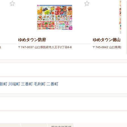
ゆめタウン防府
ゆめタウン徳山
1
〒747-0037 山口県防府市八王子2丁目8-8
〒745-0842 山口県周南
新町
川端町
三番町
毛利町
二番町