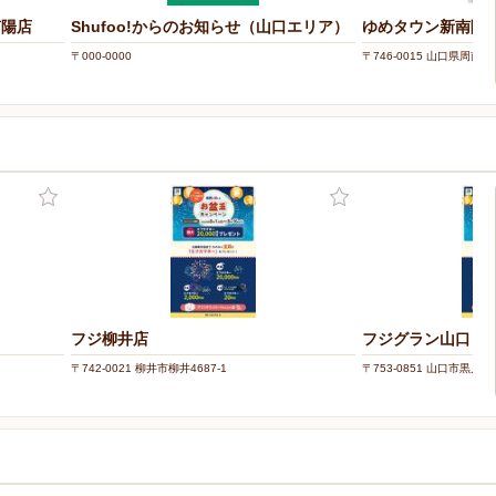
南陽店
Shufoo!からのお知らせ（山口エリア）
ゆめタウン新南陽
〒000-0000
〒746-0015 山口県周南市
フジ柳井店
フジグラン山口
〒742-0021 柳井市柳井4687-1
〒753-0851 山口市黒川37