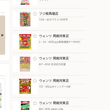
フジ桜馬場店
7/25～全力プライス8月号
ウォンツ 周南河東店
1・10・20日はお客様感謝デー5%引!
】新規アプリ
8/6〜おうちで味わう夏の贅沢
8/4〜エフカポイント10倍商品の
ン
ご案内
ウォンツ 周南河東店
8/7～8/10 生活全力応援
ウォンツ 周南河東店
7日・8日はポイントデー2倍
ウォンツ 周南河東店
8/4～8/31 green cola