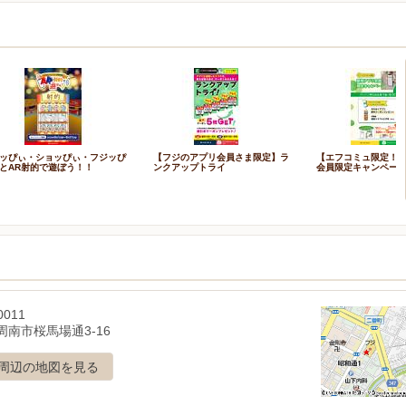
ッぴぃ・ショッぴぃ・フジッぴ
【フジのアプリ会員さま限定】ラ
【エフコミュ限定！
とAR射的で遊ぼう！！
ンクアップトライ
会員限定キャンペー
0011
周南市桜馬場通3-16
周辺の地図を見る