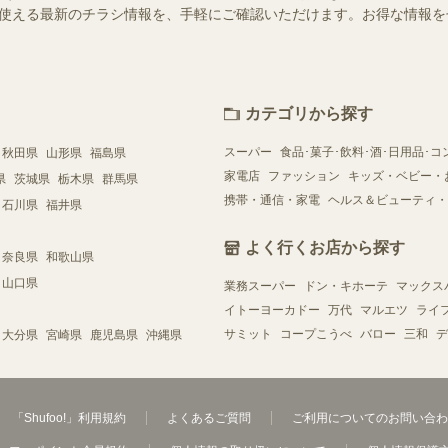
店舗で使える最新のチラシ情報を、手軽にご確認いただけます。お得な情報
カテゴリから探す
スーパー
食品･菓子･飲料･酒･日用品･コ
秋田県
山形県
福島県
家電店
ファッション
キッズ・ベビー・
県
茨城県
栃木県
群馬県
携帯・通信・家電
ヘルス＆ビューティ・
石川県
福井県
よく行くお店から探す
奈良県
和歌山県
山口県
業務スーパー
ドン・キホーテ
マックス
イトーヨーカドー
万代
マルエツ
ライ
サミット
コープこうべ
バロー
三和
デ
大分県
宮崎県
鹿児島県
沖縄県
「Shufoo!」利用規約
よくあるご質問
ご利用についてのお問い合わ