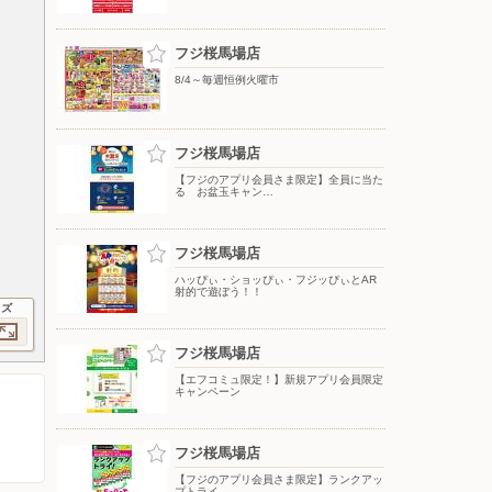
フジ桜馬場店
8/4～毎週恒例火曜市
フジ桜馬場店
【フジのアプリ会員さま限定】全員に当た
る お盆玉キャン…
フジ桜馬場店
ハッぴぃ・ショッぴぃ・フジッぴぃとAR
射的で遊ぼう！！
イズ
フジ桜馬場店
【エフコミュ限定！】新規アプリ会員限定
キャンペーン
フジ桜馬場店
【フジのアプリ会員さま限定】ランクアッ
プトライ