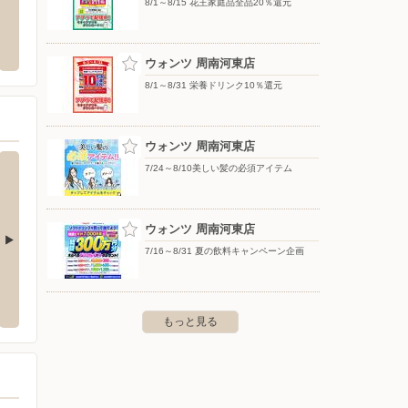
8/1～8/15 花王家庭品全品20％還元
ウォンツ 周南河東店
ゆめタ
清水2丁目2-1
〒745-0845 山口県周南市河東町1-1
〒759-
ウォンツ 周南河東店
8/1～8/31 栄養ドリンク10％還元
ウォンツ 周南河東店
7/24～8/10美しい髪の必須アイテム
ウォンツ 周南河東店
7/16～8/31 夏の飲料キャンペーン企画
フジ南岩国店
フジ小
36
〒740-0034 岩国市南岩国町3-22-63
〒754-
もっと見る