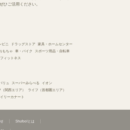
をぜひご活用ください。
ンビニ
ドラッグストア
家具・ホームセンター
おもちゃ
車・バイク
スポーツ用品・自転車
フィットネス
バリュ
スーパーみらべる
イオン
フ（関西エリア）
ライフ（首都圏エリア）
イリーカナート
せ
Shufoo!とは