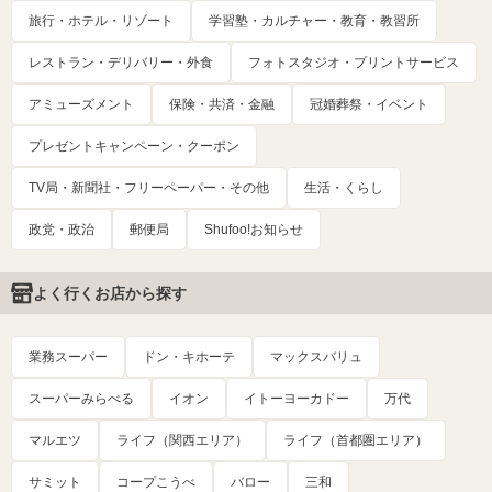
旅行・ホテル・リゾート
学習塾・カルチャー・教育・教習所
レストラン・デリバリー・外食
フォトスタジオ・プリントサービス
アミューズメント
保険・共済・金融
冠婚葬祭・イベント
プレゼントキャンペーン・クーポン
TV局・新聞社・フリーペーパー・その他
生活・くらし
政党・政治
郵便局
Shufoo!お知らせ
よく行くお店から探す
業務スーパー
ドン・キホーテ
マックスバリュ
スーパーみらべる
イオン
イトーヨーカドー
万代
マルエツ
ライフ（関西エリア）
ライフ（首都圏エリア）
サミット
コープこうべ
バロー
三和