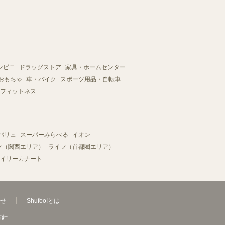
ンビニ
ドラッグストア
家具・ホームセンター
おもちゃ
車・バイク
スポーツ用品・自転車
フィットネス
バリュ
スーパーみらべる
イオン
フ（関西エリア）
ライフ（首都圏エリア）
イリーカナート
せ
Shufoo!とは
方針