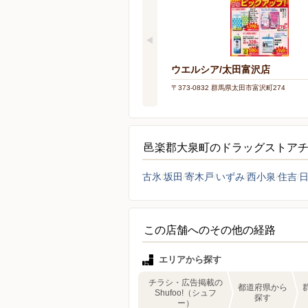
ウエルシア/太田富沢店
〒373-0832 群馬県太田市富沢町274
邑楽郡大泉町のドラッグストア
古氷
坂田
寄木戸
いずみ
西小泉
住吉
この店舗へのその他の経路
エリアから探す
チラシ・広告掲載の
都道府県から
Shufoo!（シュフ
探す
ー）