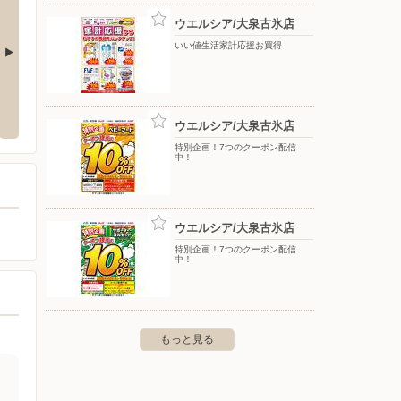
ウエルシア/大泉古氷店
いい値生活家計応援お買得
原店
ウエルシア/太田新道町店
ウエル
茂木町918
〒373-0037 群馬県太田市新道町1254-1
〒373-
ウエルシア/大泉古氷店
特別企画！7つのクーポン配信
中！
ウエルシア/大泉古氷店
特別企画！7つのクーポン配信
中！
もっと見る