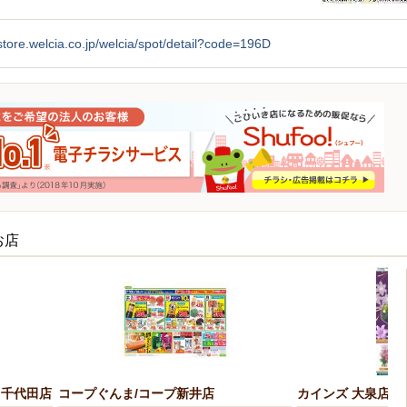
/store.welcia.co.jp/welcia/spot/detail?code=196D
お店
田千代田店
コープぐんま/コープ新井店
カインズ 大泉店