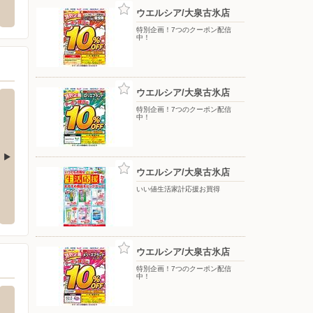
郡大泉町大字坂田58街区1000
〒373-0801 群馬県太田市台之郷町1057-1
〒373-
ウエルシア/大泉古氷店
特別企画！7つのクーポン配信
中！
ウエルシア/大泉古氷店
特別企画！7つのクーポン配信
中！
ウエルシア/大泉古氷店
央店
ウエルシア/群馬大泉店
ウエル
いい値生活家計応援お買得
央1-5-8
〒370-0523 邑楽郡大泉町吉田1977-2
〒373-0
ウエルシア/大泉古氷店
特別企画！7つのクーポン配信
中！