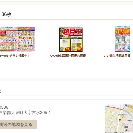
36枚
/5〜8/9 チラシ掲載中！
いい値生活家計応援お買得
いい値生活家計応援
細
0536
邑楽郡大泉町大字古氷305-1
周辺の地図を見る