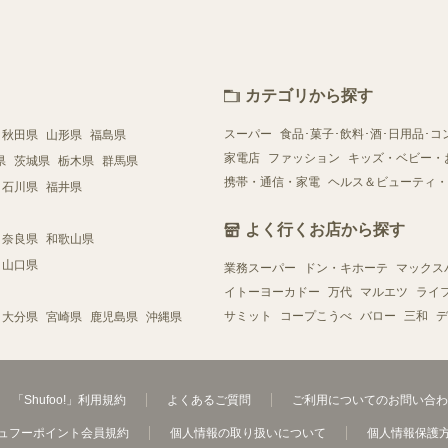
カテゴリから探す
スーパー
食品･菓子･飲料･酒･日用品･コ
秋田県
山形県
福島県
家電店
ファッション
キッズ・ベビー・
県
茨城県
栃木県
群馬県
携帯・通信・家電
ヘルス＆ビューティ・
石川県
福井県
よく行くお店から探す
奈良県
和歌山県
山口県
業務スーパー
ドン・キホーテ
マックス
イトーヨーカドー
万代
マルエツ
ライ
サミット
コープこうべ
バロー
三和
デ
大分県
宮崎県
鹿児島県
沖縄県
「Shufoo!」利用規約
よくあるご質問
ご利用についてのお問い合わ
ュフーポイント会員規約
個人情報の取り扱いについて
個人情報保護