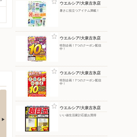
ウエルシア/大泉古氷店
暑さに役立つアイテム満載！
ウエルシア/大泉古氷店
特別企画！7つのクーポン配信
中！
ウエルシア/大泉古氷店
特別企画！7つのクーポン配信
中！
ウエルシア/大泉古氷店
いい値生活家計応援お買得
ウエルシア/太田台之郷店
ヤマダ