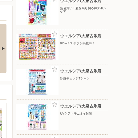
ウエルシア/大泉古氷店
指名買い！夏を乗り切る神スキン
ケア
ウエルシア/大泉古氷店
8/5～8/9 チラシ掲載中！
お買得
いい値生活家計応援お買得
栄養ドリンク
ウエルシア/大泉古氷店
冷感チェンジTシャツ
ウエルシア/大泉古氷店
UVケア・汗ニオイ対策