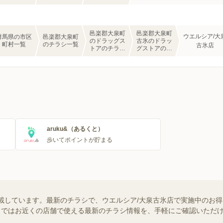
邑楽郡大泉町
邑楽郡大泉町
ウエルシア/大
群馬県の市区
邑楽郡大泉町
のドラッグス
古氷のドラッ
町村一覧
のチラシ一覧
古氷店
トアのチラシ
グストアのチ
一覧
ラシ一覧
aruku&（あるくと）
歩いてポイントが貯まる
載しています。最新のチラシで、ウエルシア/大泉古氷店で実施中のお
ュフー）ではお近くの店舗で使える最新のチラシ情報を、手軽にご確認いた