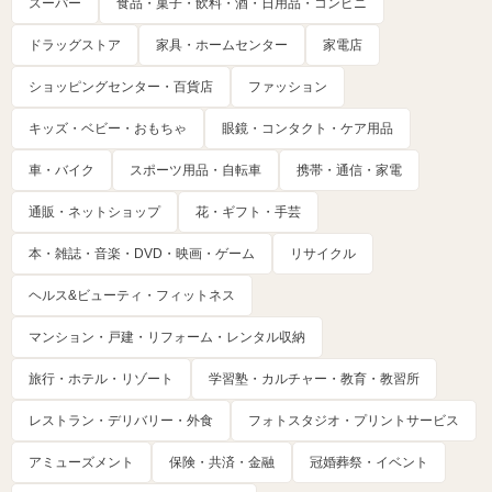
スーパー
食品・菓子・飲料・酒・日用品・コンビニ
ドラッグストア
家具・ホームセンター
家電店
ショッピングセンター・百貨店
ファッション
キッズ・ベビー・おもちゃ
眼鏡・コンタクト・ケア用品
車・バイク
スポーツ用品・自転車
携帯・通信・家電
通販・ネットショップ
花・ギフト・手芸
本・雑誌・音楽・DVD・映画・ゲーム
リサイクル
ヘルス&ビューティ・フィットネス
マンション・戸建・リフォーム・レンタル収納
旅行・ホテル・リゾート
学習塾・カルチャー・教育・教習所
レストラン・デリバリー・外食
フォトスタジオ・プリントサービス
アミューズメント
保険・共済・金融
冠婚葬祭・イベント