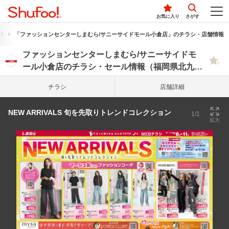
お気に入り
さがす
果
「ファッションセンターしまむら/サニーサイドモール小倉店」のチラシ・店舗情報
ファッションセンターしまむら/サニーサイドモ
ール小倉店のチラシ・セール情報（福岡県北九州
市小倉南区）
チラシ
店舗詳細
NEW ARRIVALS 旬を先取りトレンドコレクション
1/1
拡大